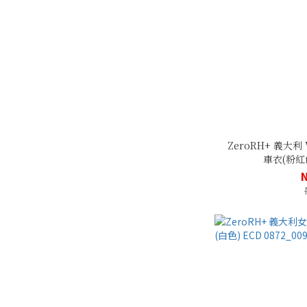
ZeroRH+ 義大
車衣(粉紅色)