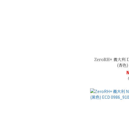
ZeroRH+ 義大利
(杏色) 