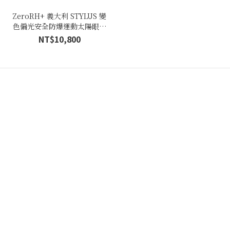
ZeroRH+ 義大利 STYLUS 變
色偏光安全防爆運動太陽眼鏡
●透明銀● RH 616_17 -可另外
NT$10,800
加購近視專用內框