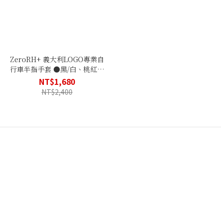
ZeroRH+ 義大利LOGO專業自
行車半指手套 ●黑/白、桃紅、
黑/紅● ECX 9117
NT$1,680
NT$2,400