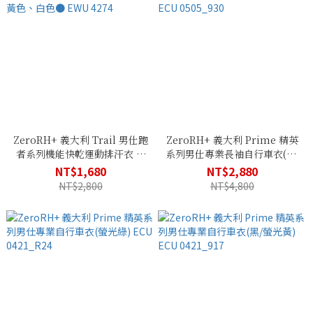
ZeroRH+ 義大利 Trail 男仕跑
ZeroRH+ 義大利 Prime 精英
者系列機能快乾運動排汗衣 ●
系列男仕專業長袖自行車衣(黑/
黑色、黃色、白色● EWU
紅) ECU 0505_930
NT$1,680
NT$2,880
4274
NT$2,800
NT$4,800