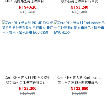
AIRX 長距離型男仕專業自行車
感科技男仕專業自行車衣
衣 ●黑/白、黑/螢光黃、白色
ECU_0354
NT$4,620
NT$3,240
● ECU 0352
NT$8,400
NT$5,400
ZeroRH+ 義大利 PRIME EVO
ZeroRH+ 義大利 Endurance
精英系列男仕專業長袖自行車
男仕戶外運動休閒衣●綠色、
衣 ●紅色、灰色、螢光黃●
咖啡● EWU 4150
NT$2,300
NT$2,880
ECU 0358
NT$4,600
NT$4,800