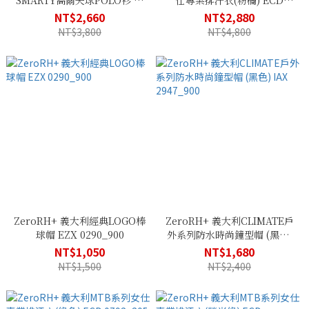
SMARTY高爾夫球POLO衫 ●
仕專業排汗衣(粉橘) ECD
黑色、灰色● SSWU 155
0792_501
NT$2,660
NT$2,880
NT$3,800
NT$4,800
ZeroRH+ 義大利經典LOGO棒
ZeroRH+ 義大利CLIMATE戶
球帽 EZX 0290_900
外系列防水時尚鐘型帽 (黑色)
IAX 2947_900
NT$1,050
NT$1,680
NT$1,500
NT$2,400