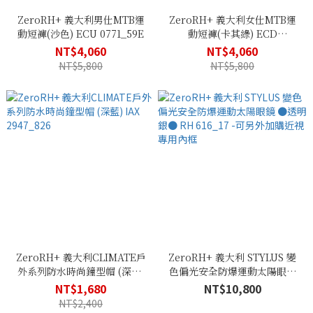
ZeroRH+ 義大利男仕MTB運
ZeroRH+ 義大利女仕MTB運
動短褲(沙色) ECU 0771_59E
動短褲(卡其綠) ECD
0800_56F
NT$4,060
NT$4,060
NT$5,800
NT$5,800
ZeroRH+ 義大利CLIMATE戶
ZeroRH+ 義大利 STYLUS 變
外系列防水時尚鐘型帽 (深藍)
色偏光安全防爆運動太陽眼鏡
IAX 2947_826
●透明銀● RH 616_17 -可另外
NT$1,680
NT$10,800
加購近視專用內框
NT$2,400