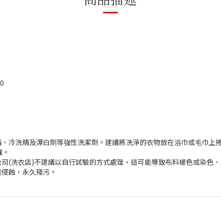
0
精、冷洗精及漂白劑等強性洗潔劑。建議將洗淨的衣物放在浴巾或毛巾上
曬。
司(洗衣店)不建議以自行試驗的方式處理，這可能導致布料褪色或染色
酸侵蝕，永久殘污。