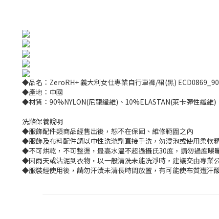
◆品名：ZeroRH+ 義大利女仕專業自行車褲/裙(黑) ECD0869_90
◆產地：中國
◆材質：90%NYLON(尼龍纖維)、10%ELASTAN(萊卡彈性纖維)
洗滌保養說明
◆服飾配件類商品經售出後，恕不在保固、維修範圍之內
◆服飾及布料配件請以中性洗滌劑直接手洗，勿浸泡或使用柔軟
◆不可烘乾，不可整燙，最高水溫不超過攝氏30度，請勿過度曝
◆因雨天或沾泥到衣物，以一般清洗未能洗淨時，建議交由專業公
◆服裝經使用後，請勿汗漬未清長時間放置，有可能使布質遭汗