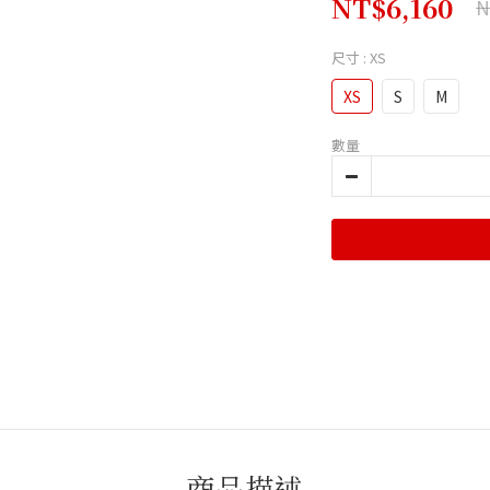
NT$6,160
N
尺寸
: XS
XS
S
M
數量
商品描述