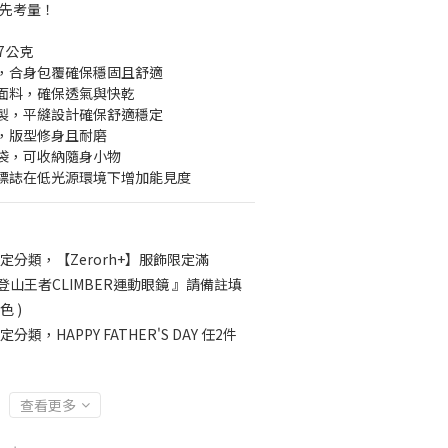
優先考量！
7公克
，合身包覆確保穩固且舒適
面料，確保透氣與快乾
製，平縫設計確保舒適穩定
，版型修身且耐磨
袋，可收納隨身小物
標誌在低光源環境下增加能見度
定分類，【Zerorh+】服飾限定滿
H+ 登山王者CLIMBER運動眼鏡 』請備註填
 )
定分類，HAPPY FATHER'S DAY 任2件
查看更多