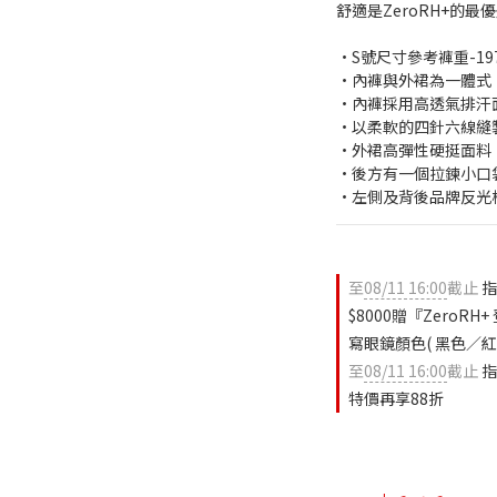
舒適是ZeroRH+的最
•S號尺寸參考褲重-19
•內褲與外裙為一體式
•內褲採用高透氣排汗
•以柔軟的四針六線縫
•外裙高彈性硬挺面料
•後方有一個拉鍊小口
•左側及背後品牌反光
至
08/11 16:00
截止
指
$8000贈『ZeroR
寫眼鏡顏色( 黑色／紅色
至
08/11 16:00
截止
指
特價再享88折