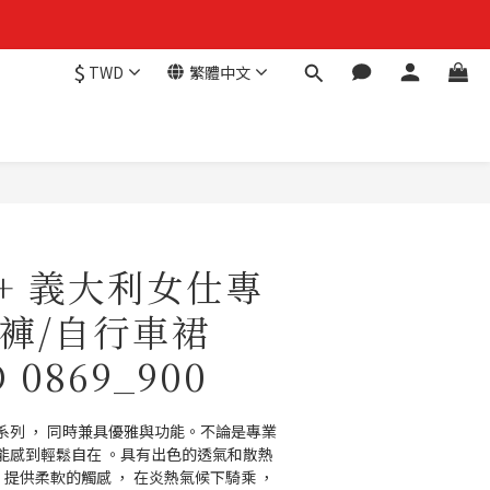
$
TWD
繁體中文
H+ 義大利女仕專
褲/自行車裙
D 0869_900
系列 ， 同時兼具優雅與功能。不論是專業
能感到輕鬆自在 。具有出色的透氣和散熱 
 提供柔軟的觸感 ， 在炎熱氣候下騎乘 ， 