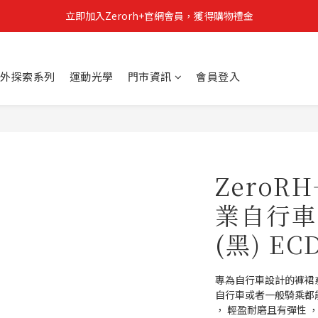
立即加入Zerorh+官網會員，獲得購物禮金
立即加入Zerorh+官網會員，獲得購物禮金
Zerorh+期間限定優惠全館滿15000折1500滿20000折2500
外探索系列
運動光學
門市資訊
會員登入
立即加入Zerorh+官網會員，獲得購物禮金
ZeroR
業自行車
(黑) EC
專為自行車設計的褲裙
自行車或者一般騎乘都
， 輕盈耐磨且有彈性 ，