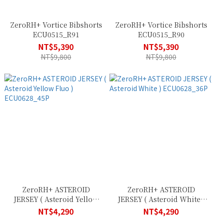
ZeroRH+ Vortice Bibshorts
ZeroRH+ Vortice Bibshorts
ECU0515_R91
ECU0515_R90
NT$5,390
NT$5,390
NT$9,800
NT$9,800
ZeroRH+ ASTEROID
ZeroRH+ ASTEROID
JERSEY ( Asteroid Yellow
JERSEY ( Asteroid White )
Fluo ) ECU0628_45P
ECU0628_36P
NT$4,290
NT$4,290