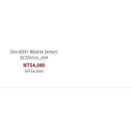
ZeroRH+ Matrix Jersey
ECU0510_009
NT$4,080
NT$6,800