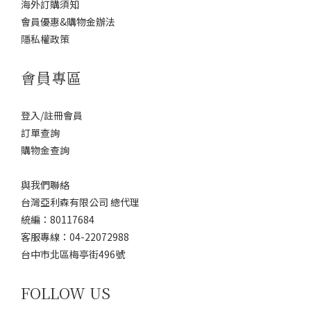
海外訂購須知
會員優惠&購物金辦法
隱私權政策
會員專區
登入/註冊會員
訂單查詢
購物金查詢
與我們聯絡
台灣亞利森有限公司 總代理
統編：80117684
客服專線：04-22072988
台中市北區梅亭街496號
FOLLOW US