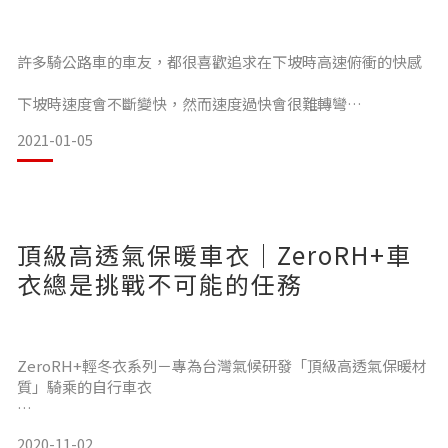
考慮到上述幾點因素，幾乎是不可能的任務，所以幾乎每件冬
季外套都會有些妥協。
外套重點在於防風和隔熱：外層的觸感很光滑，就像許多軟殼
許多騎公路車的車友，都很喜歡追求在下坡時高速俯衝的快感
外套一
下坡時速度會不斷變快，然而速度過快會很難轉彎
當然ZeroRH+外套也無法避免，
2021-01-05
因此必須降低到有辦法過彎的速度，這時透過雙手控制煞車技
但好消息是，ZeroRH+外套所擁有的優點，足以彌補原諒不足
巧非常重要
的地方與缺點。
頂級高透氣保暖車衣｜ZeroRH+車
衣總是挑戰不可能的任務
即使對自己剎車技巧非常有自信的車友
外套重點在於防風和隔熱：外層的觸感很光滑，就像許多軟殼
ZeroRH+輕冬衣系列－專為台灣氣候研發「頂級高透氣保暖材
外套一
碰上冷氣團來襲時，低溫加上強風，甚至是雨水也是只能舉雙
質」騎乘的自行車衣
手投降
在台灣秋冬時，需要考慮到長時間騎乘公路車時不能悶熱，
2020-11-02