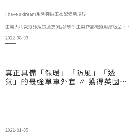
I have a dream系列突破車衣配備新境界
由義大利裁縫師經超過250個步驟手工製作高機能壓縮版型，面
料強化支撐包覆性更佳；
專為競速設計的理想高透氣自行車衣，通過高山變化不斷特殊
2022-08-03
每一細微功能整合，促成實現最強車衣，演繹現代工藝力學之
氣候的嚴峻考驗
美
展現優異的散熱效果，非常輕盈、絕佳的透氣快乾
真正具備「保暖」「防風」「透
［↓ 探索頂級車衣 按這裡 ↓］
氣」的最強單車外套 ∥ 獲得英國車
友四顆星高度評論
義大利I have a dream系列頂級車衣
空力、輕量、透氣是ZeroRH+頂級關鍵
－
比傳統的面料更強調快乾、透氣、與耐磨度，並提供良好的彈
性伸縮
確保了肌肉活動伸展時能夠擁有最大限度的自由活
2021-01-05
冬季外套特別難選擇，需要考慮到保暖性，長時間騎乘時不能