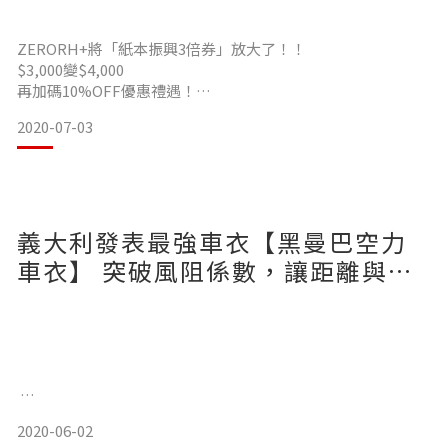
頂著36°C高溫，騎乘超過5個小時，海拔高低超過一千米騎乘公
路車進行實測
ZERORH+將「紙本振興3倍券」放大了！！
$3,000變$4,000
首次觸摸自行車衣布料即可感受到如羽毛般輕量、絲絨般柔軟
再加碼10%OFF優惠禮遇！
的滑順觸感十分令人驚嘆！
2020-07-03
‼️還沒領到「紙本振興券」不用擔心‼️
開放搶先消費 ➤ 後補券 ➤ 再退現金
更多活動詳情歡迎洽詢「ZeroRH+總店」
台中市北區梅亭街496號
義大利發表最強車衣【黑曼巴空力
TEL: 04-22072988
車衣】 突破風阻係數，讓距離與速
在3個後口袋中分別攜帶了智慧型手機、長條形和凝膠狀的補給
度沒有極限
活動說明：
1.振興活動門市限定，至2020/08/31止
2.至門市消費時需以紙本振興券$3000支付，並計算折扣後結帳
金額滿$4
2020-06-02
為速度與耐力所設計的ZeroRh+黑曼巴空力(Black Mamba