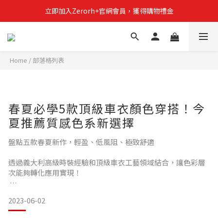
立即加入Zerorh+官網會員，獲得購物禮金
立即加入Zerorh+官網會員，獲得購物禮金
Zerorh+期間限定優惠全館滿15000折1500滿20000折2500
立即加入Zerorh+官網會員，獲得購物禮金
Home
/
部落格列表
春夏必學5款頂級車衣顏色穿搭！今
夏推薦質感色系新選擇
盤點五款春夏新作，輕盈、低風阻、極致舒適
透過義大利高級時裝經驗和頂級車衣工藝領域結合，讓色彩層
次能夠轉化應用實現！
2023-06-02
將優雅版型、做工細節、簡約風格與超輕盈、快速排汗、高透
氣機能巧妙結合，跳脫過往運動與時尚無法兼具的框架，打造