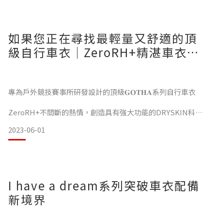
出全新米蘭單車時尚美學，讓運動搭配起來毫不費力，每位喜
愛單車運動的車友都能輕鬆駕馭
如果您正在尋找最輕量又舒適的頂
級自行車衣｜ZeroRH+精湛車衣工
藝完美詮釋
專為戶外競技賽事所研發設計的頂級𝐆𝐎𝐓𝐇𝐀系列自行車衣
今年春夏ZeroRH+又出了哪些「質感車衣」呢？
ZeroRH+不間斷的熱情，創造具有強大功能的DRYSKIN科技
面料
2023-06-01
所有細節設計的元素都建立在最原始的初衷「解決騎車的問
一起來看以下以舒適快乾的機能面料，所打造出輕盈好搭配的5
題」
款新品車衣吧！
車衣除了美感的功能外，更兼具「快乾／透氣／舒適」
I have a dream系列突破車衣配備
1. 經典「黑色」搭配雅緻
［↓ 探索頂級車衣 按這裡 ↓］
新境界