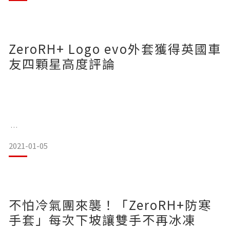
悶熱；
需要舒適性，但不能太寬鬆與厚重，否則會產生空阻；
濃縮
ZeroRH+ Logo evo外套獲得英國車
最好還能夠防潑水，並且擁有排汗效果。
友四顆星高度評論
考慮到上述幾點因素，幾乎是不可能的任務，所以幾乎每件冬
季外套都會有些妥協。
當然ZeroRH+外套也無法避免，
2021-01-05
冬季外套特別難選擇，需要考慮到保暖性，長時間騎乘時不能
但好消息是，ZeroRH+外套所擁有的優點，足以彌補原諒不足
悶熱；
的地方與缺點。
需要舒適性，但不能太寬鬆與厚重，否則會產生空阻；
不怕冷氣團來襲！「ZeroRH+防寒
最好還能夠防潑水，並且擁有排汗效果。
手套」每次下坡讓雙手不再冰凍