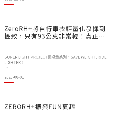
自行車衣需具備輕量且剪裁合身，能夠減低風阻保持身體能
量；
潮濕且變化多端的氣候，一件擁有撥水效果的自行車衣覺得是
ZeroRH+將自行車衣輕量化發揮到
最棒的，
雙手是最直接感受低溫和冷風威力的身體部位，常常面對凍僵
極致，只有93公克非常輕！真正實
甚至失去知覺
並且提供快速吸溼排汗，消除身體黏膩感，保持乾爽舒適。
現【輕量】【散熱】【快乾】的超
輕量自行車衣
SUPER LIGHT PROJECT極輕量系列：SAVE WEIGHT, RIDE
「ZeroRH+防寒手套」可依據個人需求選擇吸震
LIGHTER！
讓輕盈直接有感！重量僅93公克，真正實現【輕量】【散熱】
2020-08-01
【快乾】的超輕量自行車衣
『SHARK鯊魚科技』｜ZeroRH+讓雨水不再是敵人
將排汗／防水／透氣提升至全新技術水平
在騎乘時透過加速氣流流動，能有
ZERORH+振興FUN夏趣