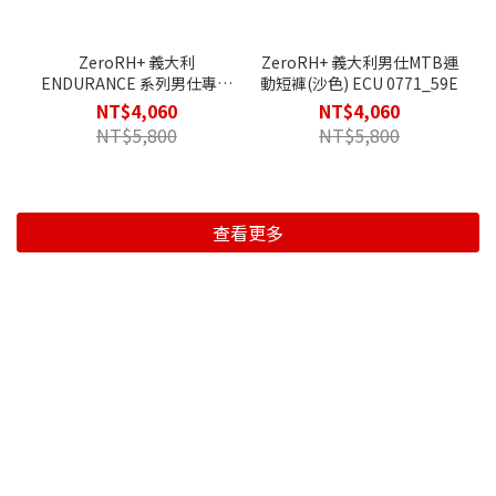
ZeroRH+ 義大利
ZeroRH+ 義大利男仕MTB運
ENDURANCE 系列男仕專業
動短褲(沙色) ECU 0771_59E
自行車褲 (螢光綠) ECU
NT$4,060
NT$4,060
0846_948
NT$5,800
NT$5,800
查看更多