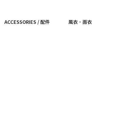
ACCESSORIES / 配件
風衣．雨衣
極輕量推薦
清新車衣推薦
經典車衣推薦