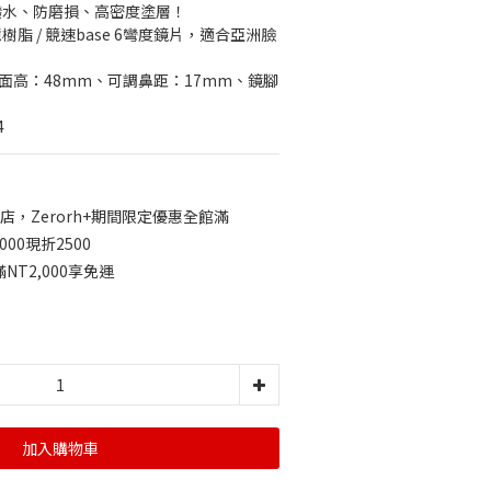
潑水、防磨損、高密度塗層！
脂 / 競速base 6彎度鏡片，適合亞洲臉
鏡面高：48mm、可調鼻距：17mm、鏡腳
4
店，Zerorh+期間限定優惠全館滿
0000現折2500
T2,000享免運
加入購物車