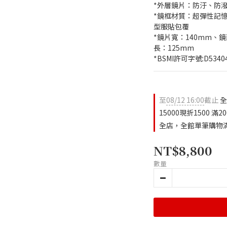
*外層鏡片：防汙、防
*鏡框材質：超彈性記憶樹
型服貼包覆
*鏡片寬：140mm、
長：125mm
*BSMI許可字號:D5340
至
08/12 16:00
截止
全
15000現折1500 滿2
全店，全館單筆購物滿N
NT$8,800
數量