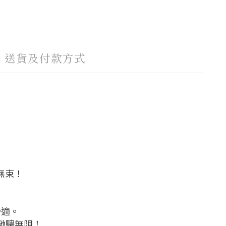
送貨及付款方式
無束！
舒適。
馳騁無阻！