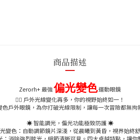
商品描述
偏光變色
Zerorh+ 最強
運動眼鏡
🚴‍♂️ 戶外光線變化再多，你的視野始終如一！
變色戶外眼鏡，為你打破光線限制，讓每一次冒險都無拘
☀️ 智能調光，偏光功能極致防護 ☀️
隨光變色：自動調節鏡片深淺，從晨曦到黃昏，視界始終
偏光：消除強烈眩光，細節清晰可見。四大卓越特點，讓你