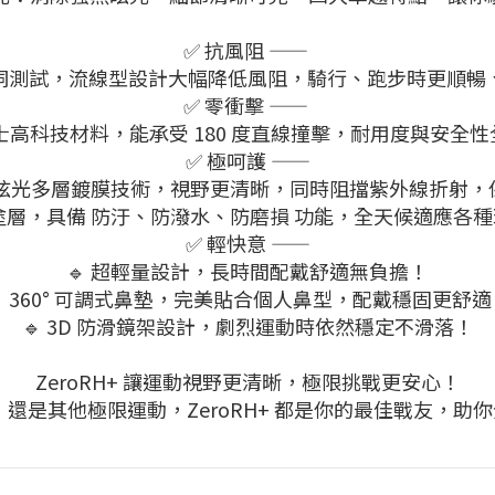
✅ 抗風阻 ——
風洞測試，流線型設計大幅降低風阻，騎行、跑步時更順暢
✅ 零衝擊 ——
瑞士高科技材料，能承受 180 度直線撞擊，耐用度與安全
✅ 極呵護 ——
防眩光多層鍍膜技術，視野更清晰，同時阻擋紫外線折射
度塗層，具備 防汙、防潑水、防磨損 功能，全天候適應各
✅ 輕快意 ——
🔹 超輕量設計，長時間配戴舒適無負擔！
🔹 360° 可調式鼻墊，完美貼合個人鼻型，配戴穩固更舒適
🔹 3D 防滑鏡架設計，劇烈運動時依然穩定不滑落！
ZeroRH+ 讓運動視野更清晰，極限挑戰更安心！
，還是其他極限運動，ZeroRH+ 都是你的最佳戰友，助