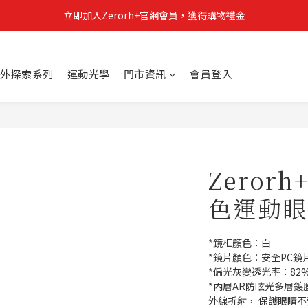
立即加入Zerorh+官網會員，獲得購物禮金
立即加入Zerorh+官網會員，獲得購物禮金
Zerorh+期間限定優惠全館滿15000折1500滿20000折2500
外探索系列
運動光學
門市資訊
會員登入
立即加入Zerorh+官網會員，獲得購物禮金
Zeror
色運動眼鏡
*鏡框顏色：白
*鏡片顏色：安全PC鏡片
*偏光灰變透光率：82% 
*內層AR防眩光多層鍍
外線折射， 保護眼睛