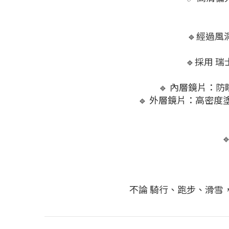
🔹經過
🔹採用 
🔹 內層鏡片：
🔹 外層鏡片：高密
不論 騎行、跑步、滑雪