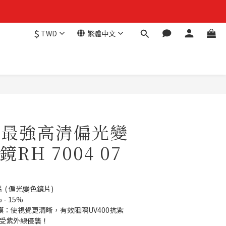
$
TWD
繁體中文
h+最強高清偏光變
RH 7004 07
 ( 偏光變色鏡片)
- 15%
膜：使視覺更清晰，有效阻隔UV400抗紫
不受紫外線侵襲！