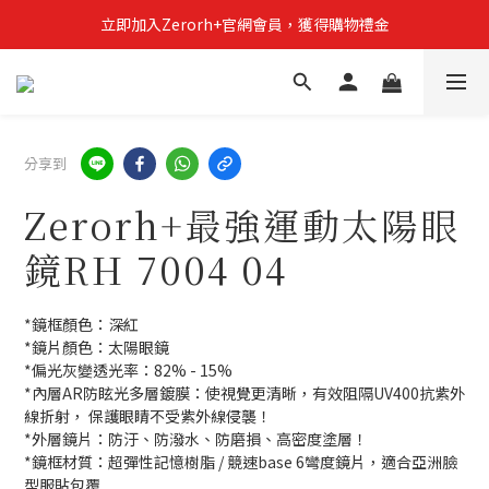
立即加入Zerorh+官網會員，獲得購物禮金
立即加入Zerorh+官網會員，獲得購物禮金
Zerorh+期間限定優惠全館滿15000折1500滿20000折2500
立即加入Zerorh+官網會員，獲得購物禮金
分享到
Zerorh+最強運動太陽眼
鏡RH 7004 04
*鏡框顏色：深紅
*鏡片顏色：太陽眼鏡
*偏光灰變透光率：82% - 15%
*內層AR防眩光多層鍍膜：使視覺更清晰，有效阻隔UV400抗紫外
線折射， 保護眼睛不受紫外線侵襲！
*外層鏡片：防汙、防潑水、防磨損、高密度塗層！
*鏡框材質：超彈性記憶樹脂 / 競速base 6彎度鏡片，適合亞洲臉
型服貼包覆