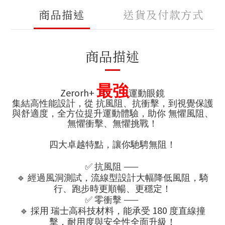
商品描述
送貨及付款方式
商品描述
最強
Zerorh+
運動眼鏡
集結高性能設計，從 抗風阻、抗衝擊，到視覺保護
與舒適度，全方位提升運動體驗，助你 無懼風阻、
無懼衝擊、無懼挑戰！
四大卓越特點，讓你馳騁無阻！
✅
——
抗風阻
🔹
經過風洞測試，流線型設計大幅降低風阻，騎
行、跑步時更順暢、更穩定！
✅
——
零衝擊
🔹
180
採用
瑞士高科技材料，能承受
度直線撞
擊，耐用度與安全性全面升級！