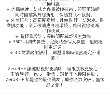
✅
——
極呵護
🔹
內層鏡片：防眩光多層鍍膜技術，視野更清晰，
同時阻擋紫外線折射，保護雙眼不疲勞。
🔹
外層鏡片：高密度塗層，具備
防汙、防潑水、防
磨損
功能，全天候適應各種環境，確保視線清晰。
✅
——
輕快意
🔹
超輕量設計，長時間配戴舒適無負擔！
🔹
360
°
可調式鼻墊，完美貼合個人鼻型，配戴穩
固更舒適！
🔹
3D
防滑鏡架設計，劇烈運動時依然穩定不滑
落！
ZeroRH+
讓運動視野更清晰，極限挑戰更安心！
不論
騎行、跑步、滑雪，還是其他極限運動，
ZeroRH+
都是你的最佳戰友，助你全力突破，無後
顧之憂！