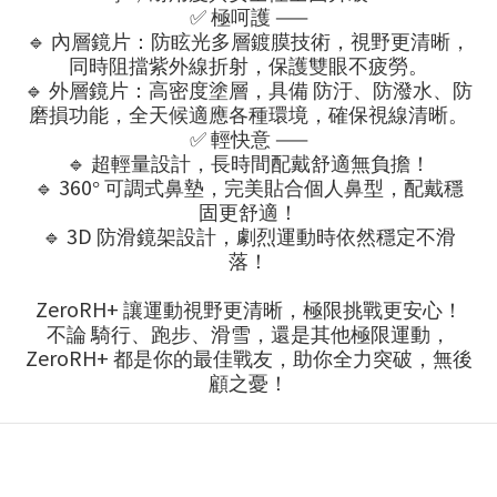
✅
——
極呵護
🔹
內層鏡片：防眩光多層鍍膜技術，視野更清晰，
同時阻擋紫外線折射，保護雙眼不疲勞。
🔹
外層鏡片：高密度塗層，具備
防汙、防潑水、防
磨損
功能，全天候適應各種環境，確保視線清晰。
✅
——
輕快意
🔹
超輕量設計，長時間配戴舒適無負擔！
🔹
360
°
可調式鼻墊，完美貼合個人鼻型，配戴穩
固更舒適！
🔹
3D
防滑鏡架設計，劇烈運動時依然穩定不滑
落！
ZeroRH+
讓運動視野更清晰，極限挑戰更安心！
不論
騎行、跑步、滑雪，還是其他極限運動，
ZeroRH+
都是你的最佳戰友，助你全力突破，無後
顧之憂！