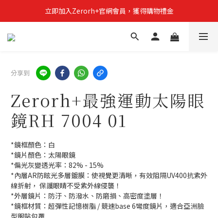
立即加入Zerorh+官網會員，獲得購物禮金
立即加入Zerorh+官網會員，獲得購物禮金
Zerorh+期間限定優惠全館滿15000折1500滿20000折2500
立即加入Zerorh+官網會員，獲得購物禮金
分享到
Zerorh+最強運動太陽眼
鏡RH 7004 01
*鏡框顏色：白
*鏡片顏色：太陽眼鏡
*偏光灰變透光率：82% - 15%
*內層AR防眩光多層鍍膜：使視覺更清晰，有效阻隔UV400抗紫外
線折射， 保護眼睛不受紫外線侵襲！
*外層鏡片：防汙、防潑水、防磨損、高密度塗層！
*鏡框材質：超彈性記憶樹脂 / 競速base 6彎度鏡片，適合亞洲臉
型服貼包覆