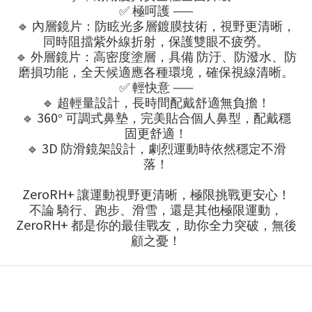
✅
——
極呵護
🔹
內層鏡片：防眩光多層鍍膜技術，視野更清晰，
同時阻擋紫外線折射，保護雙眼不疲勞。
🔹
外層鏡片：高密度塗層，具備
防汙、防潑水、防
磨損
功能，全天候適應各種環境，確保視線清晰。
✅
——
輕快意
🔹
超輕量設計，長時間配戴舒適無負擔！
🔹
360
°
可調式鼻墊，完美貼合個人鼻型，配戴穩
固更舒適！
🔹
3D
防滑鏡架設計，劇烈運動時依然穩定不滑
落！
ZeroRH+
讓運動視野更清晰，極限挑戰更安心！
不論
騎行、跑步、滑雪，還是其他極限運動，
ZeroRH+
都是你的最佳戰友，助你全力突破，無後
顧之憂！