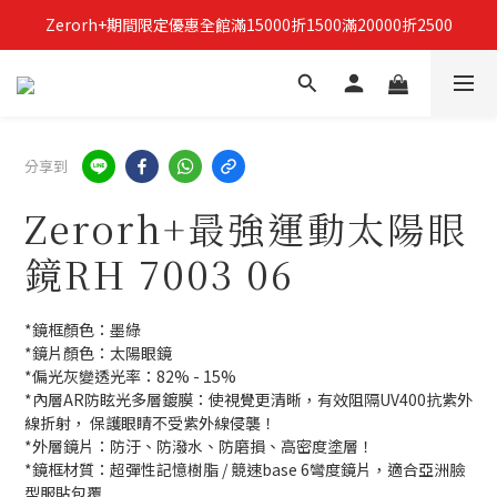
Zerorh+期間限定優惠全館滿15000折1500滿20000折2500
立即加入Zerorh+官網會員，獲得購物禮金
立即加入Zerorh+官網會員，獲得購物禮金
分享到
Zerorh+最強運動太陽眼
鏡RH 7003 06
*鏡框顏色：墨綠
*鏡片顏色：太陽眼鏡
*偏光灰變透光率：82% - 15%
*內層AR防眩光多層鍍膜：使視覺更清晰，有效阻隔UV400抗紫外
線折射， 保護眼睛不受紫外線侵襲！
*外層鏡片：防汙、防潑水、防磨損、高密度塗層！
*鏡框材質：超彈性記憶樹脂 / 競速base 6彎度鏡片，適合亞洲臉
型服貼包覆