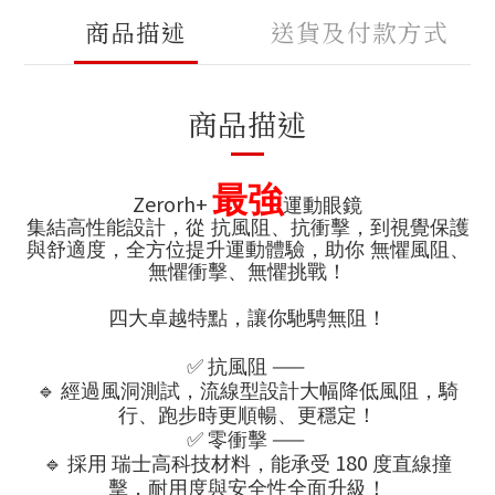
商品描述
送貨及付款方式
商品描述
最強
Zerorh+
運動眼鏡
集結高性能設計，從 抗風阻、抗衝擊，到視覺保護
與舒適度，全方位提升運動體驗，助你 無懼風阻、
無懼衝擊、無懼挑戰！
四大卓越特點，讓你馳騁無阻！
✅
——
抗風阻
🔹
經過風洞測試，流線型設計大幅降低風阻，騎
行、跑步時更順暢、更穩定！
✅
——
零衝擊
🔹
180
採用
瑞士高科技材料，能承受
度直線撞
擊，耐用度與安全性全面升級！