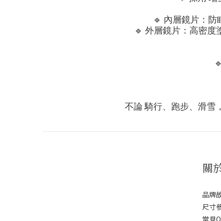
🔹
內層鏡片：防
🔹
外層鏡片：高密度

不論
騎行、跑步、滑雪
關
品牌
尺寸
常見Q