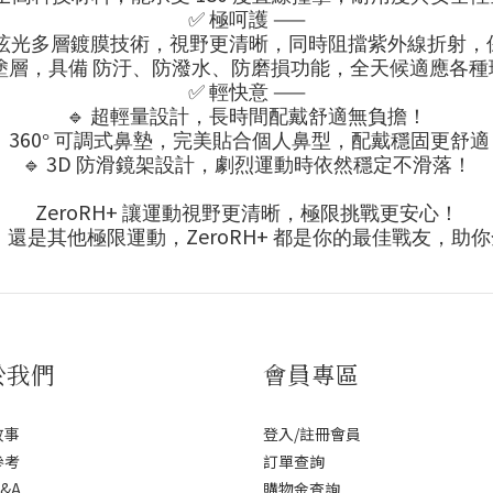
✅
——
極呵護
眩光多層鍍膜技術，視野更清晰，同時阻擋紫外線折射，
塗層，具備
防汙、防潑水、防磨損
功能，全天候適應各種
✅
——
輕快意
🔹
超輕量設計，長時間配戴舒適無負擔！

360
°
可調式鼻墊，完美貼合個人鼻型，配戴穩固更舒適
🔹
3D
防滑鏡架設計，劇烈運動時依然穩定不滑落！
ZeroRH+
讓運動視野更清晰，極限挑戰更安心！
ZeroRH+
，還是其他極限運動，
都是你的最佳戰友，助你
於我們
會員專區
故事
登入/註冊會員
參考
訂單查詢
&A
購物金查詢