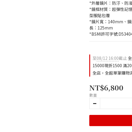
*外層鏡片：防汙、防
*鏡框材質：超彈性記憶樹
型服貼包覆
*鏡片寬：140mm、
長：125mm
*BSMI許可字號:D5340
至
08/12 16:00
截止
全
15000現折1500 滿2
全店，全館單筆購物滿N
NT$6,800
數量