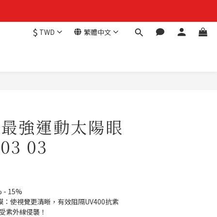
$
TWD
繁體中文
h+最強運動太陽眼
03 03
- 15%
膜：使視覺更清晰，有效阻隔UV400抗紫
不受紫外線侵襲！