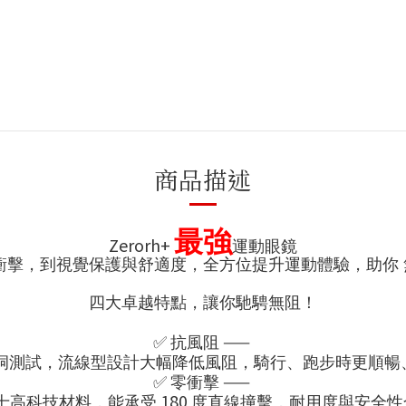
商品描述
最強
Zerorh+
運動眼鏡
衝擊，到視覺保護與舒適度，全方位提升運動體驗，助你
四大卓越特點，讓你馳騁無阻！
✅
——
抗風阻
洞測試，流線型設計大幅降低風阻，騎行、跑步時更順暢
✅
——
零衝擊
180
士高科技材料，能承受
度直線撞擊，耐用度與安全性