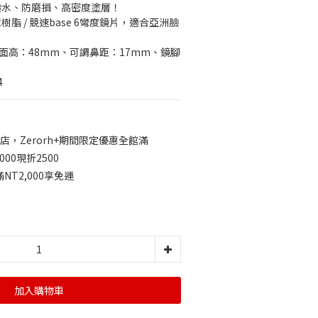
潑水、防磨損、高密度塗層！
脂 / 競速base 6彎度鏡片，適合亞洲臉
鏡面高：48mm、可調鼻距：17mm、鏡腳
4
店，Zerorh+期間限定優惠全館滿
0000現折2500
T2,000享免運
加入購物車