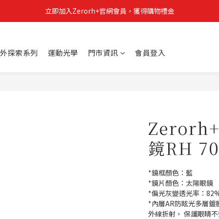
立即加入Zerorh+官網會員，獲得購物禮金
立即加入Zerorh+官網會員，獲得購物禮金
Zerorh+期間限定優惠全館滿15000折1500滿20000折2500
外探索系列
運動光學
門市資訊
會員登入
立即加入Zerorh+官網會員，獲得購物禮金
Zeror
鏡RH 70
*鏡框顏色：藍
*鏡片顏色：太陽眼鏡
*偏光灰變透光率：82% 
*內層AR防眩光多層鍍
外線折射， 保護眼睛