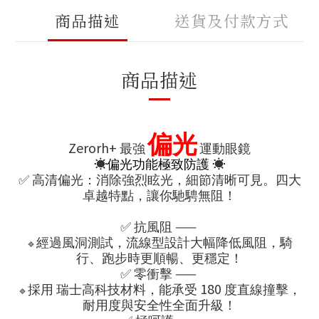
商品描述
送貨及付款方式
商品描述
偏光
Zerorh+
最強
運動眼鏡
☀
☀
偏光功能極致防護
✅
高清偏光：消除強烈眩光，細節清晰可見。四大
卓越特點，讓你馳騁無阻！
✅
——
抗風阻
🔹
經過風洞測試，流線型設計大幅降低風阻，騎
行、跑步時更順暢、更穩定！
✅
——
零衝擊
180
🔹
採用
瑞士高科技材料，能承受
度直線撞擊，
耐用度與安全性全面升級！