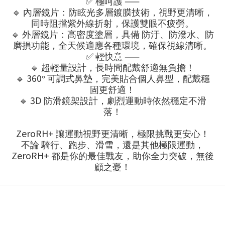
✅
——
極呵護
🔹
內層鏡片：防眩光多層鍍膜技術，視野更清晰，
同時阻擋紫外線折射，保護雙眼不疲勞。
🔹
外層鏡片：高密度塗層，具備
防汙、防潑水、防
磨損
功能，全天候適應各種環境，確保視線清晰。
✅
——
輕快意
🔹
超輕量設計，長時間配戴舒適無負擔！
🔹
360
°
可調式鼻墊，完美貼合個人鼻型，配戴穩
固更舒適！
🔹
3D
防滑鏡架設計，劇烈運動時依然穩定不滑
落！
ZeroRH+
讓運動視野更清晰，極限挑戰更安心！
不論
騎行、跑步、滑雪，還是其他極限運動，
ZeroRH+
都是你的最佳戰友，助你全力突破，無後
顧之憂！