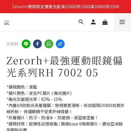
Zerorh+期間限定優惠全館滿15000折1500滿20000折2500
立即加入Zerorh+官網會員，獲得購物禮金
立即加入Zerorh+官網會員，獲得購物禮金
分享到
Zerorh+最強運動眼鏡偏
光系列RH 7002 05
*鏡框顏色：湛藍
*鏡片顏色：安全PC鏡片 ( 偏光鏡片)
*偏光灰變透光率：82% - 15%
*內層AR防眩光多層鍍膜：使視覺更清晰，有效阻隔UV400抗紫外
線折射， 保護眼睛不受紫外線侵襲！
*外層鏡片：防汙、防潑水、防磨損、高密度塗層！
*鏡框材質：超彈性記憶樹脂 / 競速base 6彎度鏡片，適合亞洲臉
型服貼包覆