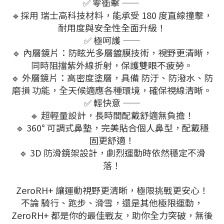
✅ 零衝擊 ——
🔹
採用 瑞士高科技材料，能承受 180 度直線撞擊，
耐用度與安全性全面升級！
✅ 極呵護 ——
🔹 內層鏡片：防眩光多層鍍膜技術，視野更清晰，
同時阻擋紫外線折射，保護雙眼不疲勞。
🔹 外層鏡片：高密度塗層，具備 防汙、防潑水、防
磨損 功能，全天候適應各種環境，確保視線清晰。
✅ 輕快意 ——
🔹 超輕量設計，長時間配戴舒適無負擔！
🔹 360° 可調式鼻墊，完美貼合個人鼻型，配戴穩
固更舒適！
🔹 3D 防滑鏡架設計，劇烈運動時依然穩定不滑
落！
ZeroRH+ 讓運動視野更清晰，極限挑戰更安心！
不論 騎行、跑步、滑雪，還是其他極限運動，
ZeroRH+ 都是你的最佳戰友，助你全力突破，無後