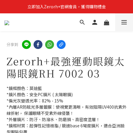
立即加入Zerorh+官網會員，獲得購物禮金
立即加入Zerorh+官網會員，獲得購物禮金
Zerorh+期間限定優惠全館滿15000折1500滿20000折2500
立即加入Zerorh+官網會員，獲得購物禮金
分享到
Zerorh+最強運動眼鏡太
陽眼鏡RH 7002 03
*鏡框顏色：莫迪藍
*鏡片顏色：安全PC鏡片 ( 太陽眼鏡)
*偏光灰變透光率：82% - 15%
*內層AR防眩光多層鍍膜：使視覺更清晰，有效阻隔UV400抗紫外
線折射， 保護眼睛不受紫外線侵襲！
*外層鏡片：防汙、防潑水、防磨損、高密度塗層！
*鏡框材質：超彈性記憶樹脂 / 競速base 6彎度鏡片，適合亞洲臉
型服貼包覆