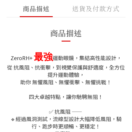
商品描述
送貨及付款方式
商品描述
最強
ZeroRH+
運動眼鏡，集結高性能設計，
從 抗風阻、抗衝擊，到視覺保護與舒適度，全方位
提升運動體驗，
助你 無懼風阻、無懼衝擊、無懼挑戰！
四大卓越特點，讓你馳騁無阻！
✅ 抗風阻 ——
🔹
經過風洞測試，流線型設計大幅降低風阻，騎
行、跑步時更順暢、更穩定！