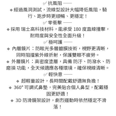
✅ 抗風阻 ——
🔹經過風洞測試，流線型設計大幅降低風阻，騎
行、跑步時更順暢、更穩定！
✅ 零衝擊 ——
🔹採用 瑞士高科技材料，能承受 180 度直線撞擊，
耐用度與安全性全面升級！
✅ 極呵護 ——
🔹 內層鏡片：防眩光多層鍍膜技術，視野更清晰，
同時阻擋紫外線折射，保護雙眼不疲勞。
🔹 外層鏡片：高密度塗層，具備 防汙、防潑水、防
磨損 功能，全天候適應各種環境，確保視線清晰。
✅ 輕快意 ——
🔹 超輕量設計，長時間配戴舒適無負擔！
🔹 360° 可調式鼻墊，完美貼合個人鼻型，配戴穩
固更舒適！
🔹 3D 防滑鏡架設計，劇烈運動時依然穩定不滑
落！