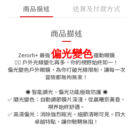
商品描述
送貨及付款方式
商品描述
偏光變色
Zerorh+ 最強
運動眼鏡
🚴‍♂️ 戶外光線變化再多，你的視野始終如一！
偏光變色戶外眼鏡，為你打破光線限制，讓每一次
冒險都無拘無束！
☀️ 智能調光，偏光功能極致防護 ☀️
✅ 隨光變色：自動調節鏡片深淺，從晨曦到黃昏，
視界始終舒適。
✅ 高清偏光：消除強烈眩光，細節清晰可見。四大
卓越特點，讓你馳騁無阻！