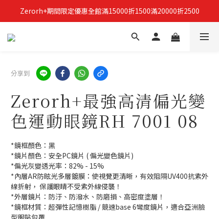
Zerorh+期間限定優惠全館滿15000折1500滿20000折2500
立即加入Zerorh+官網會員，獲得購物禮金
立即加入Zerorh+官網會員，獲得購物禮金
分享到
Zerorh+最強高清偏光變
色運動眼鏡RH 7001 08
*鏡框顏色：黑
*鏡片顏色：安全PC鏡片 ( 偏光變色鏡片)
*偏光灰變透光率：82% - 15%
*內層AR防眩光多層鍍膜：使視覺更清晰，有效阻隔UV400抗紫外
線折射， 保護眼睛不受紫外線侵襲！
*外層鏡片：防汙、防潑水、防磨損、高密度塗層！
*鏡框材質：超彈性記憶樹脂 / 競速base 6彎度鏡片，適合亞洲臉
型服貼包覆