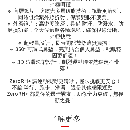
✅
——
極呵護
🔹
內層鏡片：防眩光多層鍍膜技術，視野更清晰，
同時阻擋紫外線折射，保護雙眼不疲勞。
🔹
外層鏡片：高密度塗層，具備
防汙、防潑水、防
磨損
功能，全天候適應各種環境，確保視線清晰。
✅
——
輕快意
🔹
超輕量設計，長時間配戴舒適無負擔！
🔹
360
°
可調式鼻墊，完美貼合個人鼻型，配戴穩
固更舒適！
🔹
3D
防滑鏡架設計，劇烈運動時依然穩定不滑
落！
ZeroRH+
讓運動視野更清晰，極限挑戰更安心！
不論
騎行、跑步、滑雪，還是其他極限運動，
ZeroRH+
都是你的最佳戰友，助你全力突破，無後
顧之憂！
了解更多