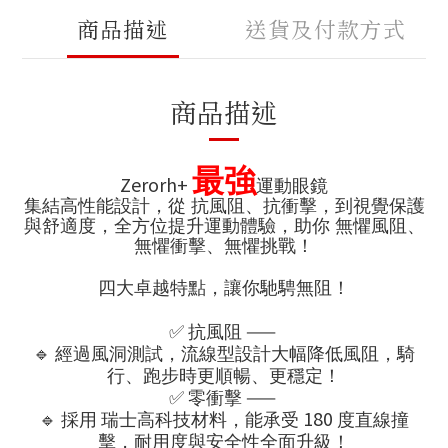
商品描述
送貨及付款方式
商品描述
最強
Zerorh+
運動眼鏡
集結高性能設計，從 抗風阻、抗衝擊，到視覺保護
與舒適度，全方位提升運動體驗，助你 無懼風阻、
無懼衝擊、無懼挑戰！
四大卓越特點，讓你馳騁無阻！
✅
——
抗風阻
🔹
經過風洞測試，流線型設計大幅降低風阻，騎
行、跑步時更順暢、更穩定！
✅
——
零衝擊
🔹
180
採用
瑞士高科技材料，能承受
度直線撞
擊，耐用度與安全性全面升級！