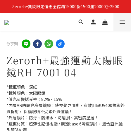
Zerorh+期間限定優惠全館滿15000折1500滿20000折2500
立即加入Zerorh+官網會員，獲得購物禮金
立即加入Zerorh+官網會員，獲得購物禮金
分享到
Zerorh+最強運動太陽眼
鏡RH 7001 04
*鏡框顏色：深紅
*鏡片顏色：太陽眼鏡
*偏光灰變透光率：82% - 15%
*內層AR防眩光多層鍍膜：使視覺更清晰，有效阻隔UV400抗紫外
線折射， 保護眼睛不受紫外線侵襲！
*外層鏡片：防汙、防潑水、防磨損、高密度塗層！
*鏡框材質：超彈性記憶樹脂 / 競速base 6彎度鏡片，適合亞洲臉
型服貼包覆