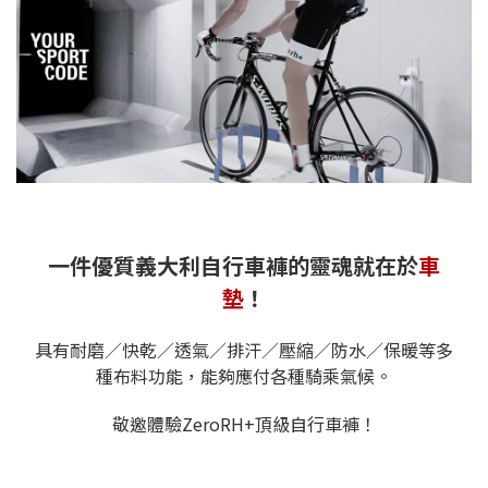
一件優質義大利自行車褲的靈魂就在於
車
墊
！
具有耐磨／快乾／透氣／排汗／壓縮／防水／保暖等多
種布料功能，
能夠應付各種騎乘氣候。
敬邀體驗ZeroRH+頂級自行車褲！