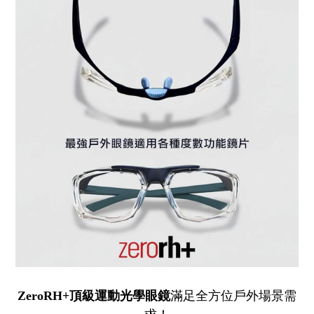
ZeroRH+
頂級運動光
學眼鏡
滿足全方位戶外場景需