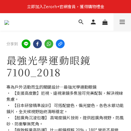
立即加入Zerorh+官網會員，獲得購物禮金
立即加入Zerorh+官網會員，獲得購物禮金
Zerorh+期間限定優惠全館滿15000折1500滿20000折2500
立即加入Zerorh+官網會員，獲得購物禮金
分享到
最強光學運動眼鏡
7100_2018
專為戶外活動而生的關鍵設計—最強光學運動眼鏡
•  【支援高度數】近視、遠視漸鏡多焦皆可完美配製，解決視線
焦慮。
•  【日本研發精準設計】 可搭配變色，偏光變色，各色水銀功能
鏡片，全天候視野始終清晰穩定。
•  【超廣角沉浸包覆】 高彎度鏡片技術，提供超廣角視野，防風
砂、防衝擊無死角。
•  【極致輕量高防護】 比一般鏡框輕 20%，180° 彎折不易變