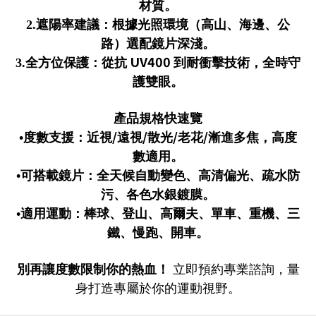
材質。
2.
遮陽率建議：根據光照環境（高山、海邊、公
路）選配鏡片深淺。
UV400
3.
全方位保護：從抗
到耐衝擊技術，全時守
護雙眼。
產品規格快速覽
/
/
/
/
•度數支援：近視
遠視
散光
老花
漸進多焦，高度
數適用。
•可搭載鏡片：全天候自動變色、高清偏光、疏水防
污、各色水銀鍍膜。
•適用運動：棒球、登山、高爾夫、單車、重機、三
鐵、慢跑、開車。
別再讓度數限制你的熱血！
立即預約專業諮詢，量
身打造專屬於你的運動視野。