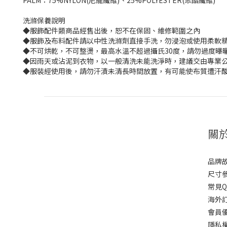
PALM：75%NYLON(尼龍纖維)、25%POLYESTER(聚酯纖維)
洗滌保養說明
◆服飾配件類商品經售出後，恕不在保固、維修範圍之內
◆服飾及布料配件請以中性洗滌劑直接手洗，勿浸泡或使用柔軟
◆不可烘乾，不可整燙，最高水溫不超過攝氏30度，請勿過度曝
◆因雨天或沾泥到衣物，以一般清洗未能洗淨時，建議交由專業公
◆服裝經使用後，請勿汗漬未清長時間放置，有可能使布質遭汗
關
品牌
尺寸
常見Q
海外
會員
隱私