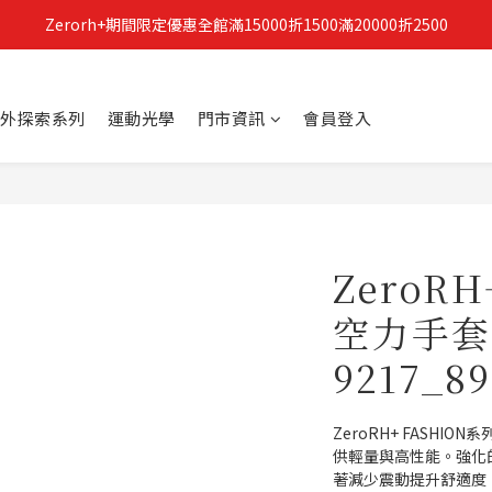
Zerorh+期間限定優惠全館滿15000折1500滿20000折2500
立即加入Zerorh+官網會員，獲得購物禮金
立即加入Zerorh+官網會員，獲得購物禮金
外探索系列
運動光學
門市資訊
會員登入
ZeroR
空力手套(
9217_8
ZeroRH+ FASH
供輕量與高性能。強化
著減少震動提升舒適度