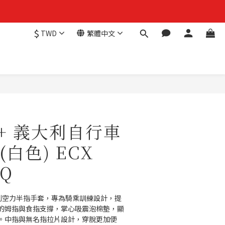
$
TWD
繁體中文
H+ 義大利自行車
白色) ECX
9Q
ION系列空力半指手套，專為騎乘訓練設計，提
的姆指與食指支撐，掌心吸震泡棉墊，顯
。中指與無名指拉片設計，穿脫更加便