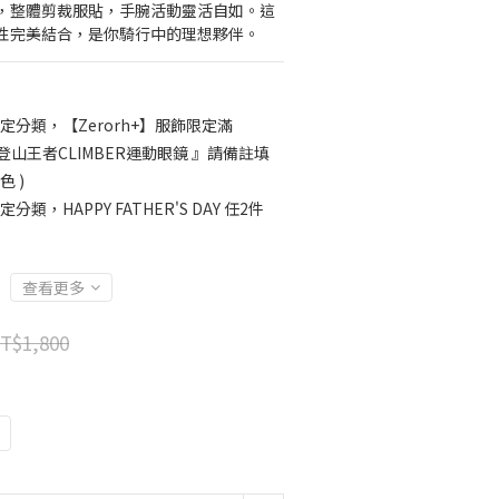
，整體剪裁服貼，手腕活動靈活自如。這
性完美結合，是你騎行中的理想夥伴。
定分類，【Zerorh+】服飾限定滿
H+ 登山王者CLIMBER運動眼鏡 』請備註填
 )
定分類，HAPPY FATHER'S DAY 任2件
查看更多
T$1,800