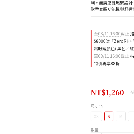
利。無魔鬼氈鬆緊設計
款手套將功能性與舒適
至
08/11 16:00
截止
指
$8000贈『ZeroR
寫眼鏡顏色( 黑色／紅色
至
08/11 16:00
截止
指
特價再享88折
NT$1,260
N
尺寸
: S
XS
S
M
L
數量