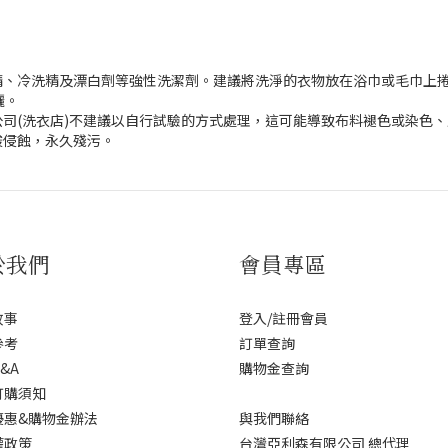
精、冷洗精及漂白劑等強性洗潔劑。建議將洗淨的衣物放在浴巾或毛巾上
曬。
司(洗衣店)不建議以自行試驗的方式處理，這可能導致布料褪色或染色
酸侵蝕，永久殘污。
於我們
會員專區
故事
登入/註冊會員
參考
訂單查詢
&A
購物金查詢
訂購須知
優惠&購物金辦法
與我們聯絡
權政策
台灣亞利森有限公司 總代理