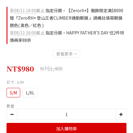
至
08/11 16:00
截止
指定分類，【Zerorh+】服飾限定滿$8000
贈『ZeroRH+ 登山王者CLIMBER運動眼鏡 』請備註填寫眼鏡
顏色( 黑色／紅色 )
至
08/11 16:00
截止
指定分類，HAPPY FATHER'S DAY 任2件特
價再享88折
查看更多
NT$980
NT$1,400
尺寸
: S/M
S/M
L/XL
數量
加入購物車