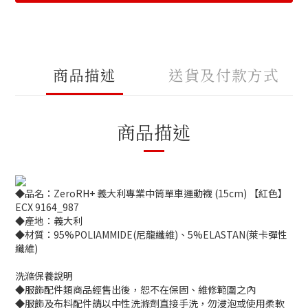
商品描述
送貨及付款方式
商品描述
◆品名：ZeroRH+ 義大利專業中筒單車運動襪 (15cm) 【紅色】
ECX 9164_987
◆產地：義大利
◆材質：95%POLIAMMIDE(尼龍纖維)、5%ELASTAN(萊卡彈性
纖維)
洗滌保養說明
◆服飾配件類商品經售出後，恕不在保固、維修範圍之內
◆服飾及布料配件請以中性洗滌劑直接手洗，勿浸泡或使用柔軟