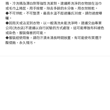
精、冷洗精及漂白劑等強性洗潔劑。建議將洗淨的衣物放在浴巾
或毛巾上捲起，用手按壓，除去多餘的水分後，用衣架晾乾。
◆不可烘乾，不可整燙，最高水溫不超過攝氏30度，請勿過度曝
曬。
◆因雨天或沾泥到衣物，以一般清洗未能洗淨時，建議交由專業
公司(洗衣店)不建議以自行試驗的方式處理，這可能導致布料褪色
或染色、服裝傷害的可能。
◆服裝經使用後，請勿汗漬未清長時間放置，有可能使布質遭汗
酸侵蝕，永久殘污。