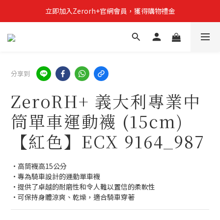
立即加入Zerorh+官網會員，獲得購物禮金
立即加入Zerorh+官網會員，獲得購物禮金
Zerorh+期間限定優惠全館滿15000折1500滿20000折2500
立即加入Zerorh+官網會員，獲得購物禮金
分享到
ZeroRH+ 義大利專業中
筒單車運動襪 (15cm)
【紅色】ECX 9164_987
•高筒襪高15公分
•專為騎車設計的運動單車襪
•提供了卓越的耐磨性和令人難以置信的柔軟性
•可保持身體涼爽、乾燥，適合騎車穿著