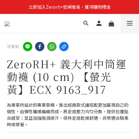
立即加入Zerorh+官網會員，獲得購物禮金
立即加入Zerorh+官網會員，獲得購物禮金
Zerorh+期間限定優惠全館滿15000折1500滿20000折2500
立即加入Zerorh+官網會員，獲得購物禮金
分享到
ZeroRH+ 義大利中筒運
動襪 (10 cm) 【螢光
黃】ECX 9163_917
為單車所設計的專業車襪，推出經典款式讓搭配更加展現自己的
個性。由彈性纖維編織而成，將足底壓力均勻分散，提供包覆貼
合感受；並且加強吸濕排汗，保持足底乾燥舒適，非常適合騎乘
時候穿著。