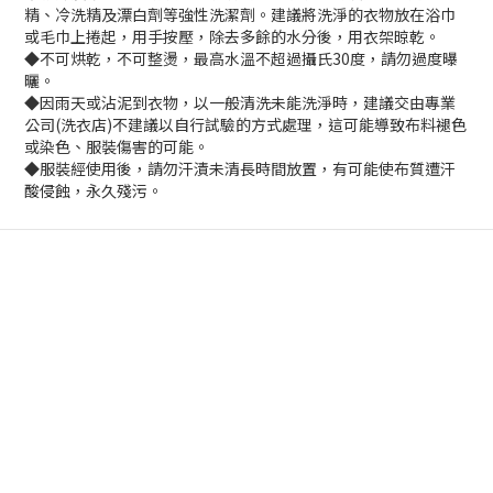
精、冷洗精及漂白劑等強性洗潔劑。建議將洗淨的衣物放在浴巾
或毛巾上捲起，用手按壓，除去多餘的水分後，用衣架晾乾。
◆不可烘乾，不可整燙，最高水溫不超過攝氏30度，請勿過度曝
曬。
◆因雨天或沾泥到衣物，以一般清洗未能洗淨時，建議交由專業
公司(洗衣店)不建議以自行試驗的方式處理，這可能導致布料褪色
或染色、服裝傷害的可能。
◆服裝經使用後，請勿汗漬未清長時間放置，有可能使布質遭汗
酸侵蝕，永久殘污。