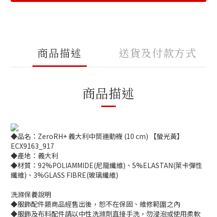
商品描述
送貨及付款方式
商品描述
◆品名：ZeroRH+ 義大利中筒運動襪 (10 cm) 【螢光黃】
ECX9163_917
◆產地：義大利
◆材質：92%POLIAMMIDE(尼龍纖維)、5%ELASTAN(萊卡彈性
纖維)、3%GLASS FIBRE(玻璃纖維)
洗滌保養說明
◆服飾配件類商品經售出後，恕不在保固、維修範圍之內
◆服飾及布料配件請以中性洗滌劑直接手洗，勿浸泡或使用柔軟