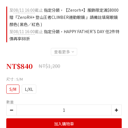
至
08/11 16:00
截止
指定分類，【Zerorh+】服飾限定滿$8000
贈『ZeroRH+ 登山王者CLIMBER運動眼鏡 』請備註填寫眼鏡
顏色( 黑色／紅色 )
至
08/11 16:00
截止
指定分類，HAPPY FATHER'S DAY 任2件特
價再享88折
查看更多
NT$840
NT$1,200
尺寸
: S/M
S/M
L/XL
數量
加入購物車