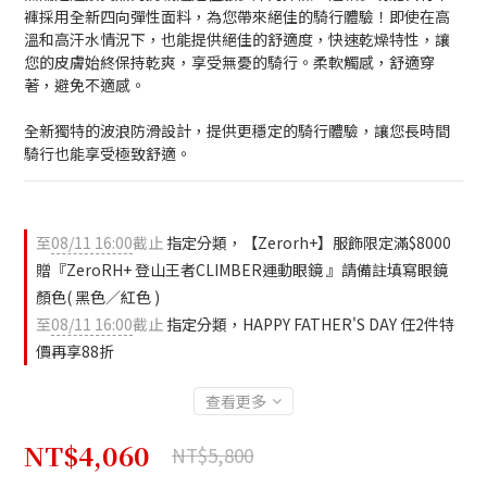
褲採用全新四向彈性面料，為您帶來絕佳的騎行體驗！即使在高
溫和高汗水情況下，也能提供絕佳的舒適度，快速乾燥特性，讓
您的皮膚始終保持乾爽，享受無憂的騎行。柔軟觸感，舒適穿
著，避免不適感。
全新獨特的波浪防滑設計，提供更穩定的騎行體驗，讓您長時間
騎行也能享受極致舒適。
至
08/11 16:00
截止
指定分類，【Zerorh+】服飾限定滿$8000
贈『ZeroRH+ 登山王者CLIMBER運動眼鏡 』請備註填寫眼鏡
顏色( 黑色／紅色 )
至
08/11 16:00
截止
指定分類，HAPPY FATHER'S DAY 任2件特
價再享88折
查看更多
NT$4,060
NT$5,800