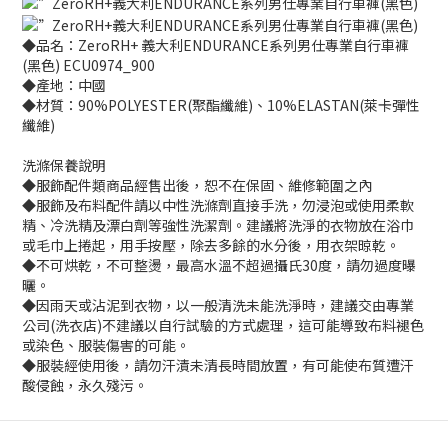
◆品名：ZeroRH+ 義大利ENDURANCE系列男仕專業自行車褲
(黑色) ECU0974_900
◆產地：中國
◆材質：90%POLYESTER(聚酯纖維)、10%ELASTAN(萊卡彈性
纖維)
洗滌保養說明
◆服飾配件類商品經售出後，恕不在保固、維修範圍之內
◆服飾及布料配件請以中性洗滌劑直接手洗，勿浸泡或使用柔軟
精、冷洗精及漂白劑等強性洗潔劑。建議將洗淨的衣物放在浴巾
或毛巾上捲起，用手按壓，除去多餘的水分後，用衣架晾乾。
◆不可烘乾，不可整燙，最高水溫不超過攝氏30度，請勿過度曝
曬。
◆因雨天或沾泥到衣物，以一般清洗未能洗淨時，建議交由專業
公司(洗衣店)不建議以自行試驗的方式處理，這可能導致布料褪色
或染色、服裝傷害的可能。
◆服裝經使用後，請勿汗漬未清長時間放置，有可能使布質遭汗
酸侵蝕，永久殘污。