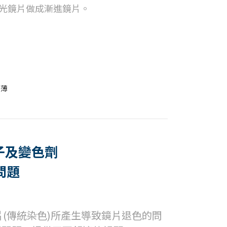
單光鏡片做成漸進鏡片。
子及變色劑
問題
片(傳統染色)所產生導致鏡片退色的問