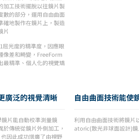
的加工技術擺脫以往鏡片製
度數的部分，運用自由曲面
準確地製作在鏡片上，製造
鏡片
01屈光度的精準度，因應眼
差和畸變，FreeForm
出最精準、個人化的視覺矯
到更廣泛的視覺清晰
自由曲面技術能使
學鏡片能自動校準測量鏡
利用自由曲面技術將鏡片
異於傳統從鏡片外側加工，
atoric(散光非球面設
，
也因此成功增廣了由視野