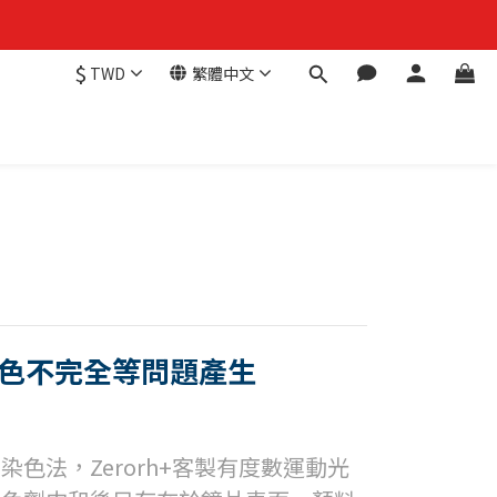
$
TWD
繁體中文
色不完全等問題產生
的染色法，
Zerorh+客製有度數運動光