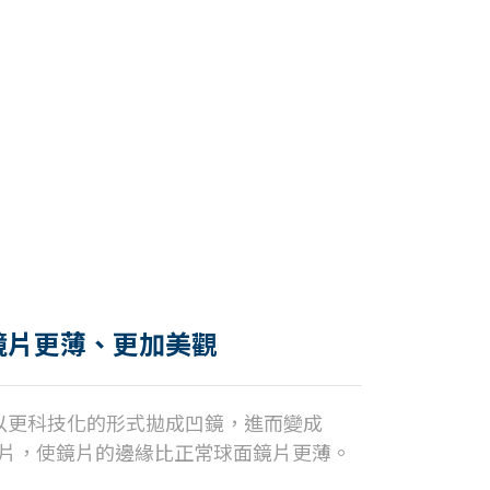
鏡片更薄、更加美觀
以更科技化的形式拋成凹鏡，進而變成
計)鏡片，使鏡片的邊緣比正常球面鏡片更薄。