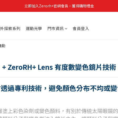
立即加入Zerorh+官網會員，獲得購物禮金
立即加入Zerorh+官網會員，獲得購物禮金
Zerorh+期間限定優惠全館滿15000折1500滿20000折2500
外探索系列
運動光學
門市資訊
會員登入
立即加入Zerorh+官網會員，獲得購物禮金
+ ZeroRH+ Lens 有度數變色鏡片技術
材透過專利技術，避免顏色分布不均或變
層塗上彩色染劑或變色顏料，有別於傳統太陽眼鏡