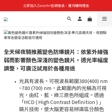
立即加入Zerorh+官網會員，獲得購物禮金
立即加入Zerorh+官網會員，獲得購物禮金
Zerorh+期間限定優惠全館滿15000折1500滿20000折2500
立即加入Zerorh+官網會員，獲得購物禮金
全天候夜騎推薦變色防爆鏡片：依紫外線強
弱而影響顏色深淺的變色鏡片，透光率幅度
調整，可廣泛試用於各種用途
光具有波長。可視波長範圍380(400) nm
~780 (700) nm，此範圍內的光稱為可視
光，由紅、藍、綠三原色所組成。透過
「HCD ( High Contrast Definition ) 」
鏡片技術，使大腦更容易辨識區分顏色