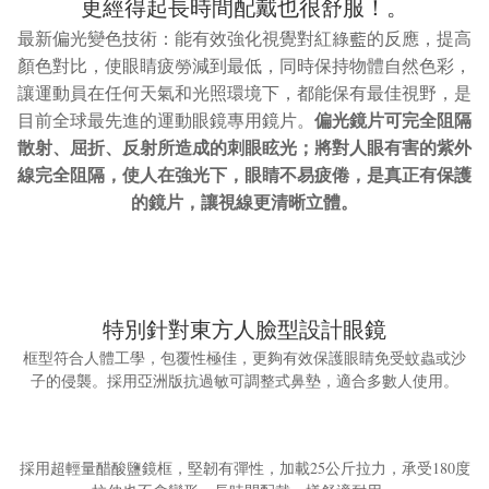
更經得起長時間配戴也很舒服！。
最新偏光變色技術：能有效強化視覺對紅綠藍的反應，提高
顏色對比，使眼睛疲勞減到最低，同時保持物體自然色彩，
讓運動員在任何天氣和光照環境下，都能保有最佳視野，是
偏光鏡片可完全阻隔
目前全球最先進的運動眼鏡專用鏡片。
散射、屈折、反射所造成的刺眼眩光；將對人眼有害的紫外
線完全阻隔，使人在強光下，眼睛不易疲倦，是真正有保護
的鏡片，讓視線更清晰立體。
特別針對東方人臉型設計眼鏡
框型符合人體工學，包覆性極佳，更夠有效保護眼睛免受蚊蟲或沙
子的侵襲。採用亞洲版抗過敏可調整式鼻墊，適合多數人使用。
採用超輕量醋酸鹽鏡框，堅韌有彈性，加載25公斤拉力，承受180度