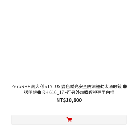
ZeroRH+ 義大利 STYLUS 變色偏光安全防爆運動太陽眼鏡 ●
透明銀● RH 616_17 -可另外加購近視專用內框
NT$10,800