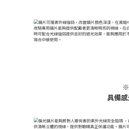
※
具備感