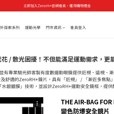
立即加入Zerorh+官網會員，獲得購物禮金
立即加入Zerorh+官網會員，獲得購物禮金
Zerorh+期間限定優惠全館滿15000折1500滿20000折2500
外探索系列
運動光學
門市資訊
會員登入
立即加入Zerorh+官網會員，獲得購物禮金
 老花 / 散光困擾！
不但能滿足運動需求，
更
並有專業驗光師客製有度數運動眼鏡提供近視、遠視、漸
舒適的ZeroRH+鏡片，
具
有「近視」 / 「漸近多焦點
水銀鍍膜」技術，並設計ZeroRH+運動安全鏡框，提
THE AIR-BAG FOR
變色防爆安全鏡片