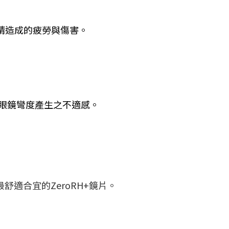
睛造成的疲勞與傷害。
動眼鏡彎度產生之不適感。
適合宜的ZeroRH+鏡片。