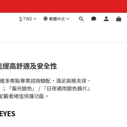
$
TWD
繁體中文
能提高舒適及安全性
進多焦點專業諮詢驗配，滿足高爾夫球、
」；「偏光變色」 / 「日夜通用變色鏡片」
供配戴者絕佳保護功能。
 EYES