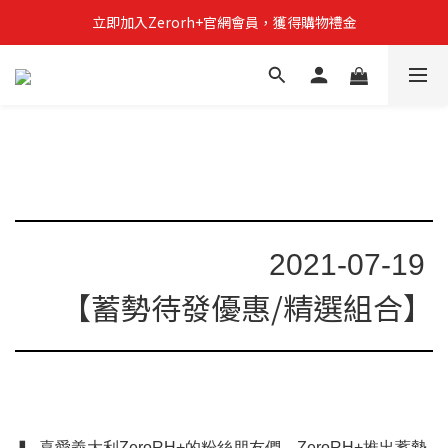
立即加入Zerorh+官網會員，獲得購物禮金
立即加入Zerorh+官網會員，獲得購物禮金
Zerorh+期間限定優惠全館滿15000折1500滿20000折2500
立即加入Zerorh+官網會員，獲得購物禮金
2021-07-19
【蓄勢待發優惠/精選組合】
▍ 喜愛義大利ZeroRH+的粉絲朋友們，ZeroRH+推出蓄勢