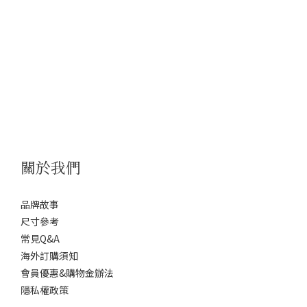
關於我們
品牌故事
尺寸參考
常見Q&A
海外訂購須知
會員優惠&購物金辦法
隱私權政策