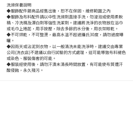
洗滌保養說明
◆服飾配件類商品經售出後，恕不在保固、維修範圍之內
◆服飾及布料配件請以中性洗滌劑直接手洗，勿浸泡或使用柔軟
精、冷洗精及漂白劑等強性洗潔劑。建議將洗淨的衣物放在浴巾
或毛巾上捲起，用手按壓，除去多餘的水分後，用衣架晾乾。
◆不可烘乾，不可整燙，最高水溫不超過攝氏30度，請勿過度曝
曬。
◆因雨天或沾泥到衣物，以一般清洗未能洗淨時，建議交由專業
公司(洗衣店)不建議以自行試驗的方式處理，這可能導致布料褪色
或染色、服裝傷害的可能。
◆服裝經使用後，請勿汗漬未清長時間放置，有可能使布質遭汗
酸侵蝕，永久殘污。