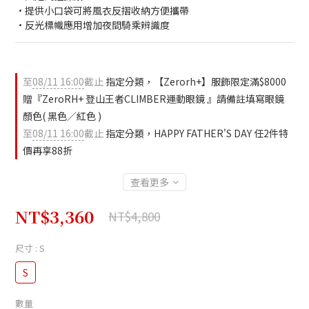
•提供小口袋可將風衣反摺收納方便攜帶
•反光標幟應用增加夜間騎乘辨識度
至
08/11 16:00
截止
指定分類，【Zerorh+】服飾限定滿$8000
贈『ZeroRH+ 登山王者CLIMBER運動眼鏡 』請備註填寫眼鏡
顏色( 黑色／紅色 )
至
08/11 16:00
截止
指定分類，HAPPY FATHER'S DAY 任2件特
價再享88折
查看更多
NT$3,360
NT$4,800
尺寸
: S
S
數量