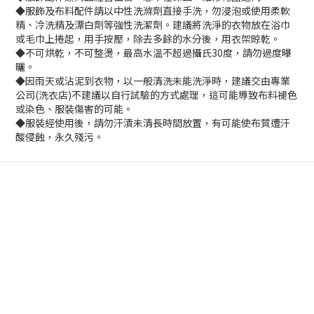
◆服飾及布料配件請以中性洗滌劑直接手洗，勿浸泡或使用柔軟
精、冷洗精及漂白劑等強性洗潔劑。建議將洗淨的衣物放在浴巾
或毛巾上捲起，用手按壓，除去多餘的水分後，用衣架晾乾。
◆不可烘乾，不可整燙，最高水溫不超過攝氏30度，請勿過度曝
曬。
◆因雨天或沾泥到衣物，以一般清洗未能洗淨時，建議交由專業
公司(洗衣店)不建議以自行試驗的方式處理，這可能導致布料褪色
或染色、服裝傷害的可能。
◆服裝經使用後，請勿汗漬未清長時間放置，有可能使布質遭汗
酸侵蝕，永久殘污。