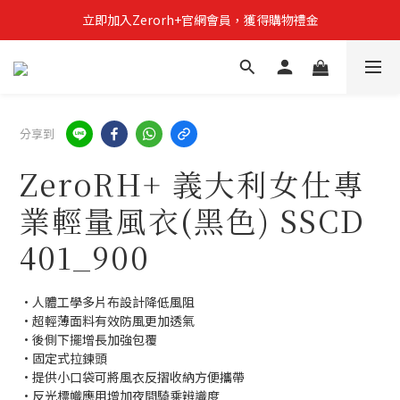
立即加入Zerorh+官網會員，獲得購物禮金
立即加入Zerorh+官網會員，獲得購物禮金
Zerorh+期間限定優惠全館滿15000折1500滿20000折2500
立即加入Zerorh+官網會員，獲得購物禮金
分享到
ZeroRH+ 義大利女仕專
業輕量風衣(黑色) SSCD
401_900
•人體工學多片布設計降低風阻
•超輕薄面料有效防風更加透氣
•後側下擺增長加強包覆
•固定式拉鍊頭
•提供小口袋可將風衣反摺收納方便攜帶
•反光標幟應用增加夜間騎乘辨識度