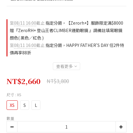
至
08/11 16:00
截止
指定分類，【Zerorh+】服飾限定滿$8000
贈『ZeroRH+ 登山王者CLIMBER運動眼鏡 』請備註填寫眼鏡
顏色( 黑色／紅色 )
至
08/11 16:00
截止
指定分類，HAPPY FATHER'S DAY 任2件特
價再享88折
查看更多
NT$2,660
NT$3,800
尺寸
: XS
XS
S
L
數量