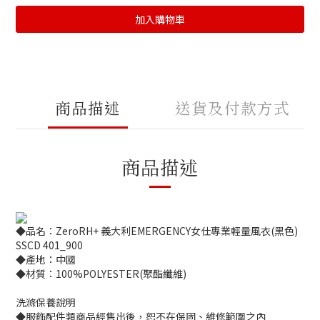
加入購物車
商品描述
送貨及付款方式
商品描述
◆品名：ZeroRH+ 義大利EMERGENCY女仕專業輕量風衣(黑色)
SSCD 401_900
◆產地：中國
◆材質：100%POLYESTER(聚酯纖維)
洗滌保養說明
◆服飾配件類商品經售出後，恕不在保固、維修範圍之內