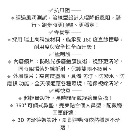
✅ 抗風阻 ——
🔹經過風洞測試，流線型設計大幅降低風阻，騎
行、跑步時更順暢、更穩定！
✅ 零衝擊 ——
🔹採用 瑞士高科技材料，能承受 180 度直線撞擊，
耐用度與安全性全面升級！
✅ 極呵護 ——
🔹 內層鏡片：防眩光多層鍍膜技術，視野更清晰，
同時阻擋紫外線折射，保護雙眼不疲勞。
🔹 外層鏡片：高密度塗層，具備 防汙、防潑水、防
磨損 功能，全天候適應各種環境，確保視線清晰。
✅ 輕快意 ——
🔹 超輕量設計，長時間配戴舒適無負擔！
🔹 360° 可調式鼻墊，完美貼合個人鼻型，配戴穩
固更舒適！
🔹 3D 防滑鏡架設計，劇烈運動時依然穩定不滑
落！