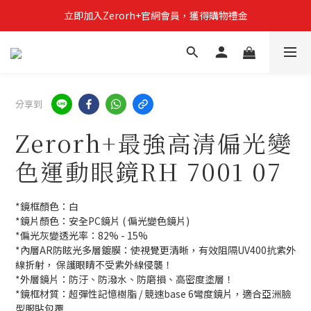
立即加入Zerorh+官網會員，獲得購物禮金
立即加入Zerorh+官網會員，獲得購物禮金
Zerorh+期間限定優惠全館滿15000折1500滿20000折2500
立即加入Zerorh+官網會員，獲得購物禮金
分享到
Zerorh+最強高清偏光變
色運動眼鏡RH 7001 07
*鏡框顏色：白
*鏡片顏色：安全PC鏡片 ( 偏光變色鏡片)
*偏光灰變透光率：82% - 15%
*內層AR防眩光多層鍍膜：使視覺更清晰，有效阻隔UV400抗紫外
線折射， 保護眼睛不受紫外線侵襲！
*外層鏡片：防汙、防潑水、防磨損、高密度塗層！
*鏡框材質：超彈性記憶樹脂 / 競速base 6彎度鏡片，適合亞洲臉
型服貼包覆