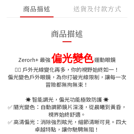
商品描述
送貨及付款方式
商品描述
偏光變色
Zerorh+ 最強
運動眼鏡
🚴‍♂️ 戶外光線變化再多，你的視野始終如一！
偏光變色戶外眼鏡，為你打破光線限制，讓每一次
冒險都無拘無束！
☀️ 智能調光，偏光功能極致防護 ☀️
✅ 隨光變色：自動調節鏡片深淺，從晨曦到黃昏，
視界始終舒適。
✅ 高清偏光：消除強烈眩光，細節清晰可見。四大
卓越特點，讓你馳騁無阻！