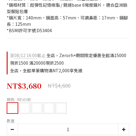
*鏡框材質：超彈性記憶樹脂 / 競速base 6彎度鏡片，適合亞洲臉
型服貼包覆
*鏡片寬：140mm、鏡面高：57mm、可調鼻距：17mm、鏡腳
長：125mm
*BSMI許可字號:D53404
至
08/12 16:00
截止
全店，Zerorh+期間限定優惠全館滿15000
現折1500 滿20000現折2500
全店，全館單筆購物滿NT2,000享免運
NT$3,680
NT$4,600
顏色
: REVO粉
數量