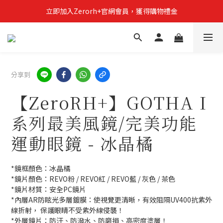
立即加入Zerorh+官網會員，獲得購物禮金
立即加入Zerorh+官網會員，獲得購物禮金
Zerorh+期間限定優惠全館滿15000折1500滿20000折2500
立即加入Zerorh+官網會員，獲得購物禮金
分享到
【ZeroRH+】GOTHA I
系列最美風鏡/完美功能
運動眼鏡 - 冰晶橘
*鏡框顏色：冰晶橘
*鏡片顏色：REVO粉 / REVO紅 / REVO藍 / 灰色 / 茶色
*鏡片材質：安全PC鏡片
*內層AR防眩光多層鍍膜：使視覺更清晰，有效阻隔UV400抗紫外
線折射， 保護眼睛不受紫外線侵襲！
*外層鏡片：防汙、防潑水、防磨損、高密度塗層！