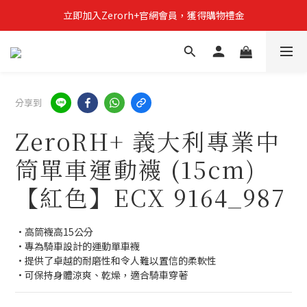
立即加入Zerorh+官網會員，獲得購物禮金
立即加入Zerorh+官網會員，獲得購物禮金
Zerorh+期間限定優惠全館滿15000折1500滿20000折2500
立即加入Zerorh+官網會員，獲得購物禮金
分享到
ZeroRH+ 義大利專業中
筒單車運動襪 (15cm)
【紅色】ECX 9164_987
•高筒襪高15公分
•專為騎車設計的運動單車襪
•提供了卓越的耐磨性和令人難以置信的柔軟性
•可保持身體涼爽、乾燥，適合騎車穿著