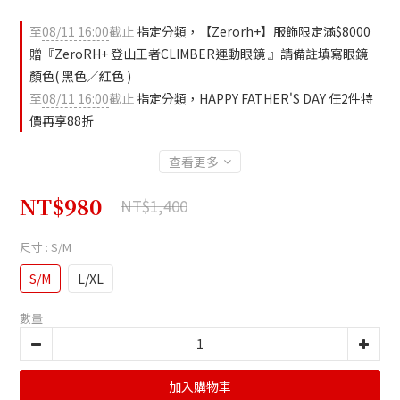
至
08/11 16:00
截止
指定分類，【Zerorh+】服飾限定滿$8000
贈『ZeroRH+ 登山王者CLIMBER運動眼鏡 』請備註填寫眼鏡
顏色( 黑色／紅色 )
至
08/11 16:00
截止
指定分類，HAPPY FATHER'S DAY 任2件特
價再享88折
查看更多
NT$980
NT$1,400
尺寸
: S/M
S/M
L/XL
數量
加入購物車