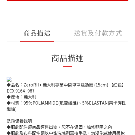
商品描述
送貨及付款方式
商品描述
◆品名：ZeroRH+ 義大利專業中筒單車運動襪 (15cm) 【紅色】
ECX 9164_987
◆產地：義大利
◆材質：95%POLIAMMIDE(尼龍纖維)、5%ELASTAN(萊卡彈性
纖維)
洗滌保養說明
◆服飾配件類商品經售出後，恕不在保固、維修範圍之內
◆服飾及布料配件請以中性洗滌劑直接手洗，勿浸泡或使用柔軟