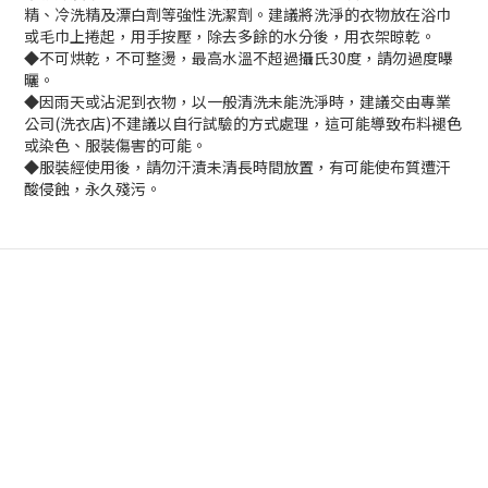
精、冷洗精及漂白劑等強性洗潔劑。建議將洗淨的衣物放在浴巾
或毛巾上捲起，用手按壓，除去多餘的水分後，用衣架晾乾。
◆不可烘乾，不可整燙，最高水溫不超過攝氏30度，請勿過度曝
曬。
◆因雨天或沾泥到衣物，以一般清洗未能洗淨時，建議交由專業
公司(洗衣店)不建議以自行試驗的方式處理，這可能導致布料褪色
或染色、服裝傷害的可能。
◆服裝經使用後，請勿汗漬未清長時間放置，有可能使布質遭汗
酸侵蝕，永久殘污。