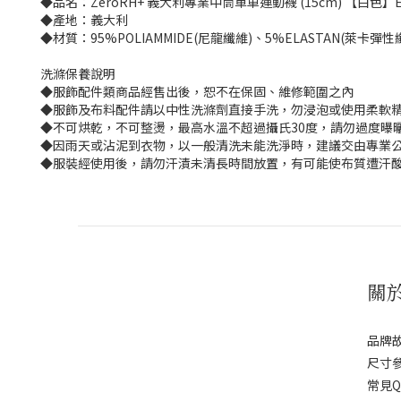
◆品名：ZeroRH+ 義大利專業中筒單車運動襪 (15cm) 【白色】ECX
◆產地：義大利
◆材質：95%POLIAMMIDE(尼龍纖維)、5%ELASTAN(萊卡彈性
洗滌保養說明
◆服飾配件類商品經售出後，恕不在保固、維修範圍之內
◆服飾及布料配件請以中性洗滌劑直接手洗，勿浸泡或使用柔軟
◆不可烘乾，不可整燙，最高水溫不超過攝氏30度，請勿過度曝
◆因雨天或沾泥到衣物，以一般清洗未能洗淨時，建議交由專業公
◆服裝經使用後，請勿汗漬未清長時間放置，有可能使布質遭汗
關
品牌
尺寸
常見Q