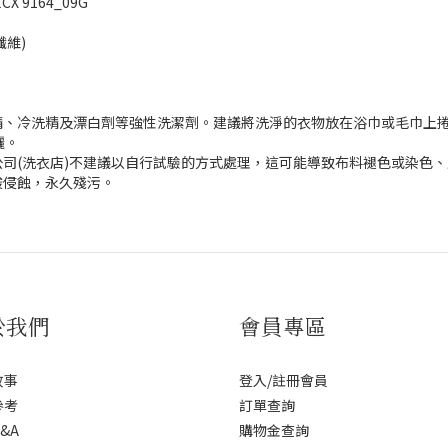
 9164_09G
纖維)
精、冷洗精及漂白劑等強性洗潔劑。建議將洗淨的衣物放在浴巾或毛巾上
曬。
司(洗衣店)不建議以自行試驗的方式處理，這可能導致布料褪色或染色
酸侵蝕，永久殘污。
於我們
會員專區
故事
登入/註冊會員
參考
訂單查詢
&A
購物金查詢