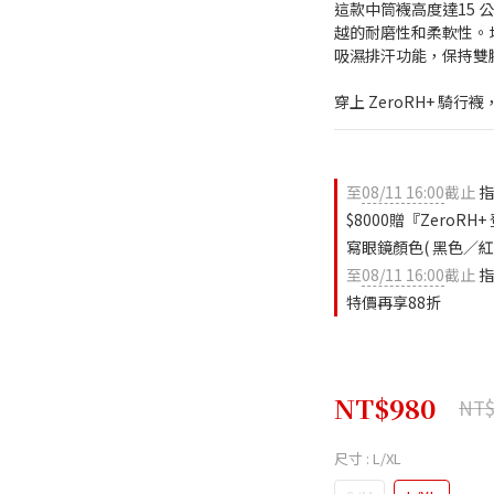
這款中筒襪高度達15
越的耐磨性和柔軟性。
吸濕排汗功能，保持雙
穿上 ZeroRH+ 騎
至
08/11 16:00
截止
指
$8000贈『ZeroR
寫眼鏡顏色( 黑色／紅色
至
08/11 16:00
截止
指
特價再享88折
NT$980
NT$
尺寸
: L/XL