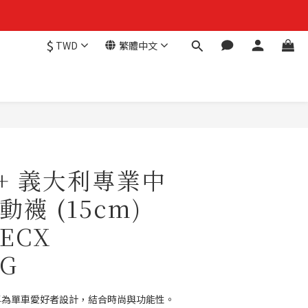
$
TWD
繁體中文
H+ 義大利專業中
襪 (15cm)
ECX
9G
行襪專為單車愛好者設計，結合時尚與功能性。