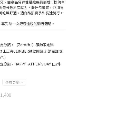
 公分，由高品質彈性纖維編織而成，提供卓
均勻分散足底壓力，提升包覆感，並加強
腳乾燥舒適，適合酷熱夏季和長途騎行。
行襪，享受每一次舒適愉悅的騎行體驗。
定分類，【Zerorh+】服飾限定滿
H+ 登山王者CLIMBER運動眼鏡 』請備註填
 )
定分類，HAPPY FATHER'S DAY 任2件
查看更多
1,400