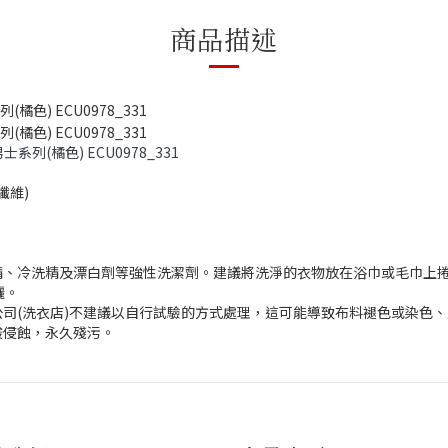
商品描述
系列(橘色) ECU0978_331
纖維)
精、冷洗精及漂白劑等強性洗潔劑。建議將洗淨的衣物放在浴巾或毛巾上
曬。
司(洗衣店)不建議以自行試驗的方式處理，這可能導致布料褪色或染色
酸侵蝕，永久殘污。