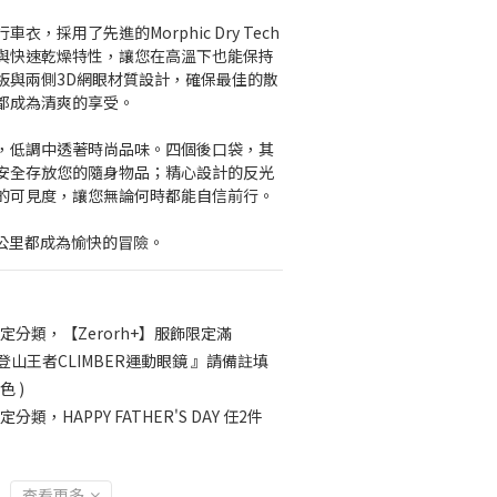
，採用了先進的Morphic Dry Tech
與快速乾燥特性，讓您在高溫下也能保持
板與兩側3D網眼材質設計，確保最佳的散
都成為清爽的享受。
，低調中透著時尚品味。四個後口袋，其
安全存放您的隨身物品；精心設計的反光
的可見度，讓您無論何時都能自信前行。
每一公里都成為愉快的冒險。
定分類，【Zerorh+】服飾限定滿
H+ 登山王者CLIMBER運動眼鏡 』請備註填
 )
定分類，HAPPY FATHER'S DAY 任2件
查看更多