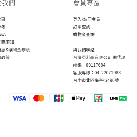
於我們
會員專區
故事
登入/註冊會員
參考
訂單查詢
&A
購物金查詢
訂購須知
優惠&購物金辦法
與我們聯絡
權政策
台灣亞利森有限公司 總代理
統編：80117684
客服專線：04-22072988
台中市北區梅亭街496號