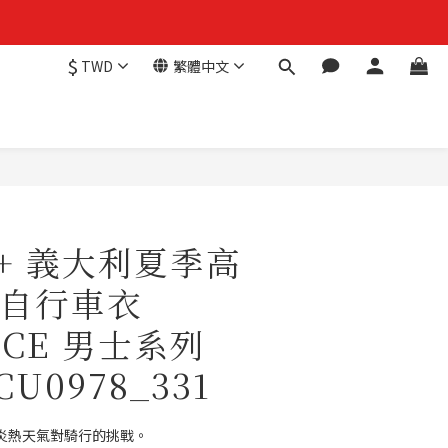
$
TWD
繁體中文
H+ 義大利夏季高
自行車衣
ACE 男士系列
CU0978_331
深知炎熱天氣對騎行的挑戰。