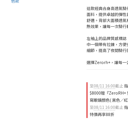
這款經典合身高透氣騎行車衣
面料，提供卓越的彈性
舒適。背部大面積透氣
熱效果，讓每一次騎行
左袖上的品牌質感標誌
中一個帶有拉鍊，方便
細節，提高了夜間騎行
選擇Zerorh+，讓
至
08/11 16:00
截止
指
$8000贈『ZeroR
寫眼鏡顏色( 黑色／紅色
至
08/11 16:00
截止
指
特價再享88折