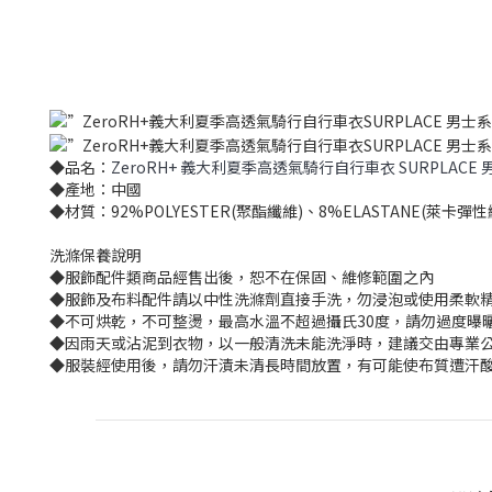
◆品名：
ZeroRH+ 義大利夏季高透氣騎行自行車衣 SURPLACE 男士
◆產地：中國
◆材質：92%POLYESTER(聚酯纖維)、8%ELASTANE(萊卡彈性
洗滌保養說明
◆服飾配件類商品經售出後，恕不在保固、維修範圍之內
◆服飾及布料配件請以中性洗滌劑直接手洗，勿浸泡或使用柔軟
◆不可烘乾，不可整燙，最高水溫不超過攝氏30度，請勿過度曝
◆因雨天或沾泥到衣物，以一般清洗未能洗淨時，建議交由專業公
◆服裝經使用後，請勿汗漬未清長時間放置，有可能使布質遭汗