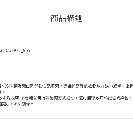
商品描述
CU0976_955
精、冷洗精及漂白劑等強性洗潔劑。建議將洗淨的衣物放在浴巾或毛巾上
曬。
司(洗衣店)不建議以自行試驗的方式處理，這可能導致布料褪色或染色
酸侵蝕，永久殘污。