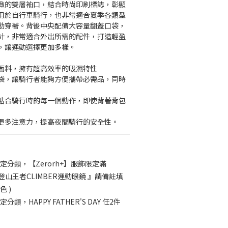
緻的雙層袖口，結合時尚印刷標誌，彰顯
用於自行車騎行，也非常適合夏季各類型
動穿著。背後中央配備大容量翻蓋口袋，
計，非常適合外出所需的配件，打造輕盈
，讓運動選擇更加多樣。
面料，擁有超高效率的吸濕特性
袋，讓騎行者能夠方便攜帶必需品，同時
貼合騎行時的每一個動作，即使背著背包
更多注意力，提高夜間騎行的安全性。
定分類，【Zerorh+】服飾限定滿
H+ 登山王者CLIMBER運動眼鏡 』請備註填
 )
定分類，HAPPY FATHER'S DAY 任2件