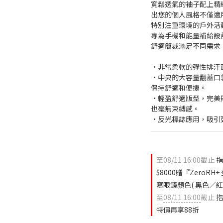
寬鬆透氣的袖子配上精
出您的個人風格不僅適
特別注重環境的戶外活
專為手機和能量補給設
舒適簡裁滿足不同需求
•非常柔軟的彈性排汗
•中央的大容量翻蓋口
保持舒適和便捷。
•輕盈舒適版型，完美
也毫無束縛感。
•反光標誌應用，吸引
至
08/11 16:00
截止
指
$8000贈『ZeroR
寫眼鏡顏色( 黑色／紅色
至
08/11 16:00
截止
指
特價再享88折