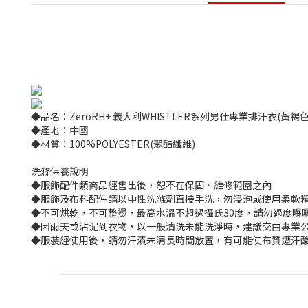
◆品名：ZeroRH+ 義大利WHISTLER系列男仕專業排汗衣(黃褐色) E
◆產地：中國
◆材質：100%POLYESTER(聚酯纖維)
洗滌保養說明
◆服飾配件類商品經售出後，恕不在保固、維修範圍之內
◆服飾及布料配件請以中性洗滌劑直接手洗，勿浸泡或使用柔軟
◆不可烘乾，不可整燙，最高水溫不超過攝氏30度，請勿過度曝
◆因雨天或沾泥到衣物，以一般清洗未能洗淨時，建議交由專業公
◆服裝經使用後，請勿汗漬未清長時間放置，有可能使布質遭汗