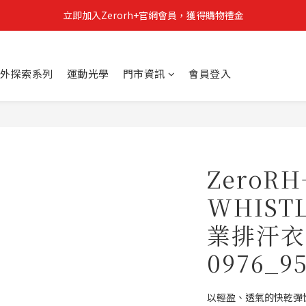
立即加入Zerorh+官網會員，獲得購物禮金
立即加入Zerorh+官網會員，獲得購物禮金
Zerorh+期間限定優惠全館滿15000折1500滿20000折2500
外探索系列
運動光學
門市資訊
會員登入
立即加入Zerorh+官網會員，獲得購物禮金
ZeroR
WHIS
業排汗衣(
0976_9
以輕盈、透氣的快乾彈