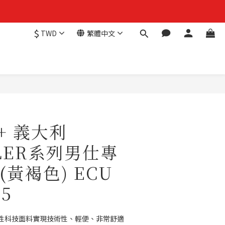
$
TWD
繁體中文
H+ 義大利
TLER系列男仕專
黃褐色) ECU
55
性科技面料實現技術性、輕便、非常舒適