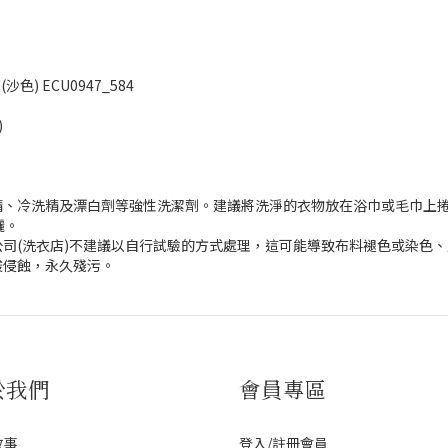
色) ECU0947_584
)
精、冷洗精及漂白劑等強性洗潔劑。建議將洗淨的衣物放在浴巾或毛巾上
曬。
司(洗衣店)不建議以自行試驗的方式處理，這可能導致布料褪色或染色
酸侵蝕，永久殘污。
於我們
會員專區
故事
登入/註冊會員