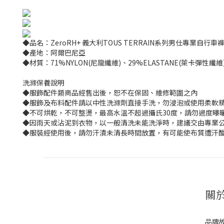
◆品名：ZeroRH+ 義大利TOUS TERRAIN系列男仕專業自行車褲(沙
◆產地：阿爾巴尼亞
◆材質：71%NYLON(尼龍纖維)、29%ELASTANE(萊卡彈性纖維
洗滌保養說明
◆服飾配件類商品經售出後，恕不在保固、維修範圍之內
◆服飾及布料配件請以中性洗滌劑直接手洗，勿浸泡或使用柔軟
◆不可烘乾，不可整燙，最高水溫不超過攝氏30度，請勿過度曝
◆因雨天或沾泥到衣物，以一般清洗未能洗淨時，建議交由專業公
◆服裝經使用後，請勿汗漬未清長時間放置，有可能使布質遭汗
關
品牌