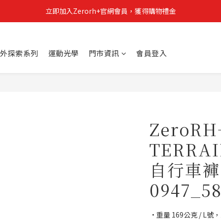
立即加入Zerorh+官網會員，獲得購物禮金
立即加入Zerorh+官網會員，獲得購物禮金
Zerorh+期間限定優惠全館滿15000折1500滿20000折2500
外探索系列
運動光學
門市資訊
會員登入
立即加入Zerorh+官網會員，獲得購物禮金
ZeroR
TERR
自行車褲(
0947_5
•重量 169公克 / L