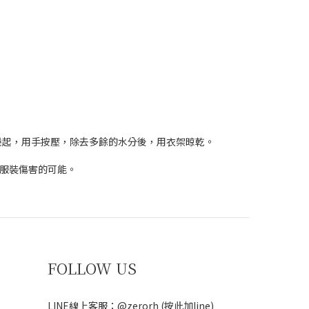
捲起，用手按壓，除去多餘的水分後，用衣架晾乾。
、服裝傷害的可能。
FOLLOW US
LINE線上客服：@zerorh
(按此加line)