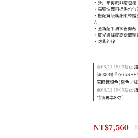
•多片布剪裁非常包覆
•高彈性面料提供均勻
•搭配寬版纖細柔軟鏤
力
•全新超平滑褲管剪裁
•反光邊條提高夜間騎
•防紫外線
至
08/11 16:00
截止
指
$8000贈『ZeroR
寫眼鏡顏色( 黑色／紅色
至
08/11 16:00
截止
指
特價再享88折
NT$7,560
N