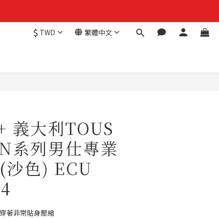
$
TWD
繁體中文
H+ 義大利TOUS
AIN系列男仕專業
沙色) ECU
84
號，穿著非常貼身壓縮