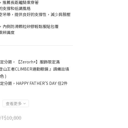
，推薦長距離騎乘穿著
的支撐和低調風格
空吊帶，提供良好的支撐性，減少肩膀壓
，內側防滑顆粒矽膠輕鬆服貼包覆
乘辨識度
定分類，【Zerorh+】服飾限定滿
H+ 登山王者CLIMBER運動眼鏡 』請備註填
 )
定分類，HAPPY FATHER'S DAY 任2件
查看更多
T$10,800