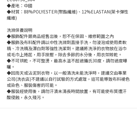
◆產地：中國
◆材質：88%POLYESTER(聚酯纖維)、12%ELASTAN(萊卡彈性
纖維)
洗滌保養說明
◆服飾配件類商品經售出後，恕不在保固、維修範圍之內
◆服飾及布料配件請以中性洗滌劑直接手洗，勿浸泡或使用柔軟
精、冷洗精及漂白劑等強性洗潔劑。建議將洗淨的衣物放在浴巾
或毛巾上捲起，用手按壓，除去多餘的水分後，用衣架晾乾。
◆不可烘乾，不可整燙，最高水溫不超過攝氏30度，請勿過度曝
曬。
◆因雨天或沾泥到衣物，以一般清洗未能洗淨時，建議交由專業
公司(洗衣店)不建議以自行試驗的方式處理，這可能導致布料褪色
或染色、服裝傷害的可能。
◆服裝經使用後，請勿汗漬未清長時間放置，有可能使布質遭汗
酸侵蝕，永久殘污。