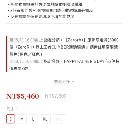
•全開式拉鏈設計方便激烈騎乘後降溫緩和
•3個背部口袋+1個拉鍊側口袋可收納騎車必需品
•反光標誌在低光源環境下增加能見度
至
08/11 16:00
截止
指定分類，【Zerorh+】服飾限定滿$8000
贈『ZeroRH+ 登山王者CLIMBER運動眼鏡 』請備註填寫眼鏡
顏色( 黑色／紅色 )
至
08/11 16:00
截止
指定分類，HAPPY FATHER'S DAY 任2件特
價再享88折
查看更多
NT$5,460
NT$7,800
尺寸
: S
S
M
L
XL
XXL