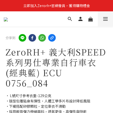
立即加入Zerorh+官網會員，獲得購物禮金
立即加入Zerorh+官網會員，獲得購物禮金
Zerorh+期間限定優惠全館滿15000折1500滿20000折2500
立即加入Zerorh+官網會員，獲得購物禮金
分享到
ZeroRH+ 義大利SPEED
系列男仕專業自行車衣
(經典藍) ECU
0756_084
• L號尺寸參考衣重-129公克
•版型包覆貼身有彈性，人體工學多片布設計降低風阻
•下襬搭配矽膠顆粒，定位車衣不滑動
•採用輕盈彈力伸縮面料，透氣更佳、高彈性與快乾