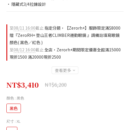
• 隱藏式3/4拉鍊設計
至
08/11 16:00
截止
指定分類，【Zerorh+】服飾限定滿$8000
贈『ZeroRH+ 登山王者CLIMBER運動眼鏡 』請備註填寫眼鏡
顏色( 黑色／紅色 )
至
08/12 16:00
截止
全店，Zerorh+期間限定優惠全館滿15000
現折1500 滿20000現折2500
查看更多
NT$3,410
NT$6,200
顏色
: 黑色
黑色
尺寸
: XL