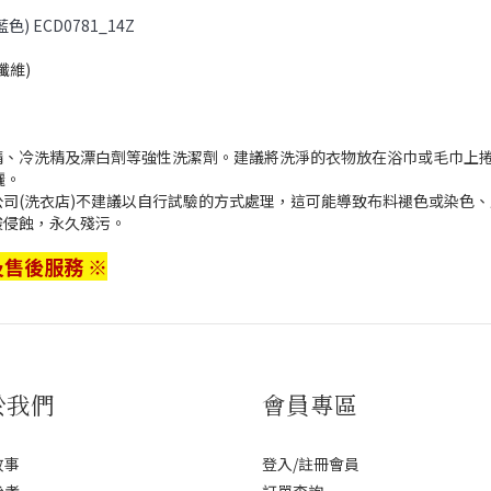
) ECD0781_14Z
纖維)
精、冷洗精及漂白劑等強性洗潔劑。建議將洗淨的衣物放在浴巾或毛巾上
曬。
司(洗衣店)不建議以自行試驗的方式處理，這可能導致布料褪色或染色
酸侵蝕，永久殘污。
售後服務 ※
於我們
會員專區
故事
登入/註冊會員