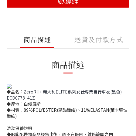
加入購物車
商品描述
送貨及付款方式
商品描述
◆品名：
ZeroRH+ 義大利ELITE系列女仕專業自行車衣(黑色)
ECD0778_41Z
◆產地：白俄羅斯
◆材質：89%POLYESTER(聚酯纖維)、11%ELASTAN(萊卡彈性
纖維)
洗滌保養說明
◆服飾配件類商品經售出後，恕不在保固、維修範圍之內