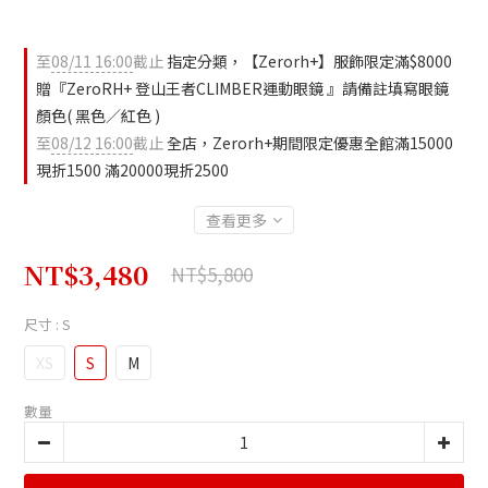
至
08/11 16:00
截止
指定分類，【Zerorh+】服飾限定滿$8000
贈『ZeroRH+ 登山王者CLIMBER運動眼鏡 』請備註填寫眼鏡
顏色( 黑色／紅色 )
至
08/12 16:00
截止
全店，Zerorh+期間限定優惠全館滿15000
現折1500 滿20000現折2500
查看更多
NT$3,480
NT$5,800
尺寸
: S
XS
S
M
數量