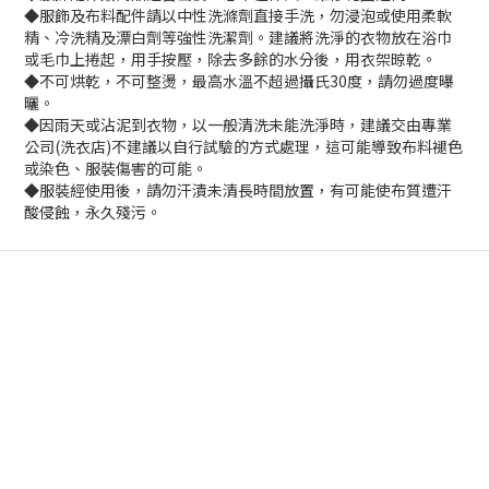
◆服飾及布料配件請以中性洗滌劑直接手洗，勿浸泡或使用柔軟
精、冷洗精及漂白劑等強性洗潔劑。建議將洗淨的衣物放在浴巾
或毛巾上捲起，用手按壓，除去多餘的水分後，用衣架晾乾。
◆不可烘乾，不可整燙，最高水溫不超過攝氏30度，請勿過度曝
曬。
◆因雨天或沾泥到衣物，以一般清洗未能洗淨時，建議交由專業
公司(洗衣店)不建議以自行試驗的方式處理，這可能導致布料褪色
或染色、服裝傷害的可能。
◆服裝經使用後，請勿汗漬未清長時間放置，有可能使布質遭汗
酸侵蝕，永久殘污。