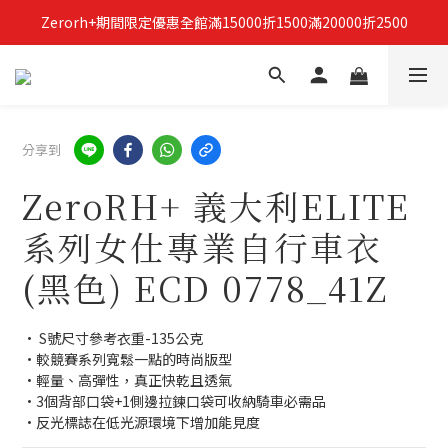
Zerorh+期間限定優惠全館滿15000折1500滿20000折2500
立即加入Zerorh+官網會員，獲得購物禮金
立即加入Zerorh+官網會員，獲得購物禮金
分享到
ZeroRH+ 義大利ELITE
系列女仕專業自行車衣
(黑色) ECD 0778_41Z
• S號尺寸參考衣重-135公克
•較競賽系列寬鬆一點的時尚版型
•輕量、高彈性，真正快乾且透氣
•3個背部口袋+1側邊拉鍊口袋可收納騎車必需品
•反光標誌在低光源環境下增加能見度