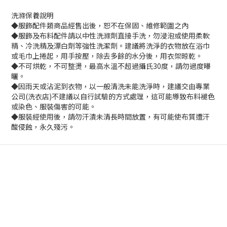
洗滌保養說明
◆服飾配件類商品經售出後，恕不在保固、維修範圍之內
◆服飾及布料配件請以中性洗滌劑直接手洗，勿浸泡或使用柔軟
精、冷洗精及漂白劑等強性洗潔劑。建議將洗淨的衣物放在浴巾
或毛巾上捲起，用手按壓，除去多餘的水分後，用衣架晾乾。
◆不可烘乾，不可整燙，最高水溫不超過攝氏30度，請勿過度曝
曬。
◆因雨天或沾泥到衣物，以一般清洗未能洗淨時，建議交由專業
公司(洗衣店)不建議以自行試驗的方式處理，這可能導致布料褪色
或染色、服裝傷害的可能。
◆服裝經使用後，請勿汗漬未清長時間放置，有可能使布質遭汗
酸侵蝕，永久殘污。