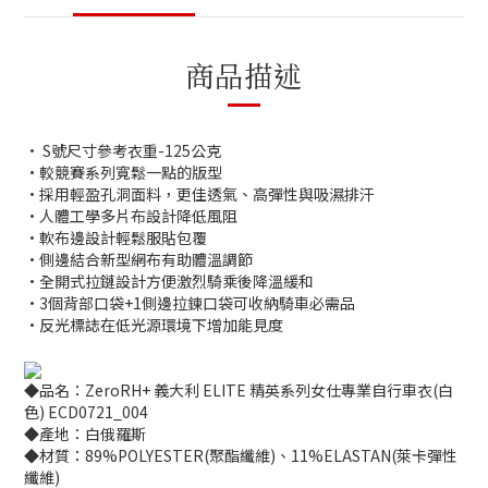
商品描述
• S號尺寸參考衣重-125公克
•較競賽系列寬鬆一點的版型
•採用輕盈孔洞面料，更佳透氣、高彈性與吸濕排汗
•人體工學多片布設計降低風阻
•軟布邊設計輕鬆服貼包覆
•側邊結合新型網布有助體溫調節
•全開式拉鏈設計方便激烈騎乘後降溫緩和
•3個背部口袋+1側邊拉鍊口袋可收納騎車必需品
•反光標誌在低光源環境下增加能見度
◆品名：ZeroRH+ 義大利 ELITE 精英系列女仕專業自行車衣(白
色) ECD0721_004
◆產地：白俄羅斯
◆材質：89%POLYESTER(聚酯纖維)、11%ELASTAN(萊卡彈性
纖維)