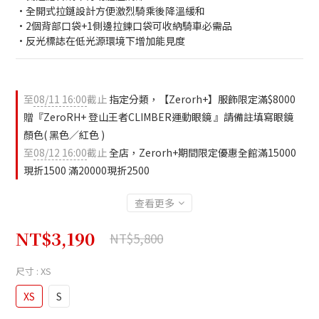
•全開式拉鏈設計方便激烈騎乘後降溫緩和
•2個背部口袋+1側邊拉鍊口袋可收納騎車必需品
•反光標誌在低光源環境下增加能見度
至
08/11 16:00
截止
指定分類，【Zerorh+】服飾限定滿$8000
贈『ZeroRH+ 登山王者CLIMBER運動眼鏡 』請備註填寫眼鏡
顏色( 黑色／紅色 )
至
08/12 16:00
截止
全店，Zerorh+期間限定優惠全館滿15000
現折1500 滿20000現折2500
查看更多
NT$3,190
NT$5,800
尺寸
: XS
XS
S