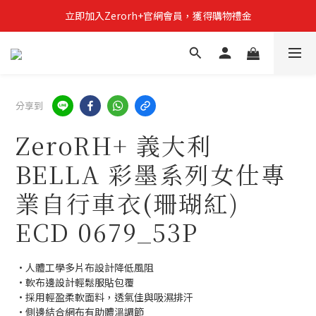
立即加入Zerorh+官網會員，獲得購物禮金
立即加入Zerorh+官網會員，獲得購物禮金
Zerorh+期間限定優惠全館滿15000折1500滿20000折2500
立即加入Zerorh+官網會員，獲得購物禮金
分享到
ZeroRH+ 義大利
BELLA 彩墨系列女仕專
業自行車衣(珊瑚紅)
ECD 0679_53P
•人體工學多片布設計降低風阻
•軟布邊設計輕鬆服貼包覆
•採用輕盈柔軟面料，透氣佳與吸濕排汗
•側邊結合網布有助體溫調節