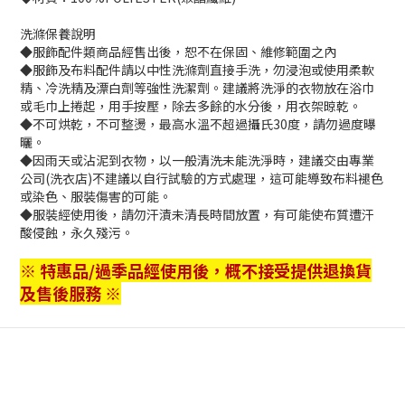
洗滌保養說明
◆服飾配件類商品經售出後，恕不在保固、維修範圍之內
◆服飾及布料配件請以中性洗滌劑直接手洗，勿浸泡或使用柔軟
精、冷洗精及漂白劑等強性洗潔劑。建議將洗淨的衣物放在浴巾
或毛巾上捲起，用手按壓，除去多餘的水分後，用衣架晾乾。
◆不可烘乾，不可整燙，最高水溫不超過攝氏30度，請勿過度曝
曬。
◆因雨天或沾泥到衣物，以一般清洗未能洗淨時，建議交由專業
公司(洗衣店)不建議以自行試驗的方式處理，這可能導致布料褪色
或染色、服裝傷害的可能。
◆服裝經使用後，請勿汗漬未清長時間放置，有可能使布質遭汗
酸侵蝕，永久殘污。
※ 特惠品/過季品經使用後，概不接受提供退換貨
及售後服務 ※