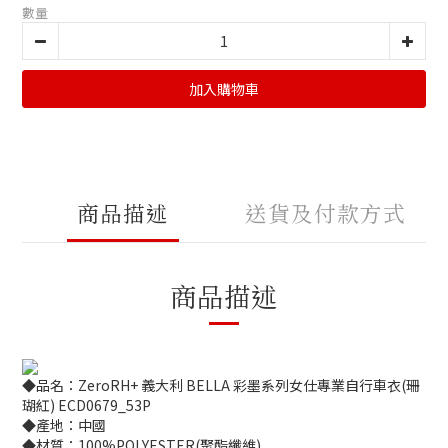
數量
加入購物車
商品描述
送貨及付款方式
商品描述
◆品名：ZeroRH+ 義大利 BELLA 彩墨系列女仕專業自行車衣(珊
瑚紅) ECD0679_53P
◆產地：中國
◆材質：100%POLYESTER(聚酯纖維)