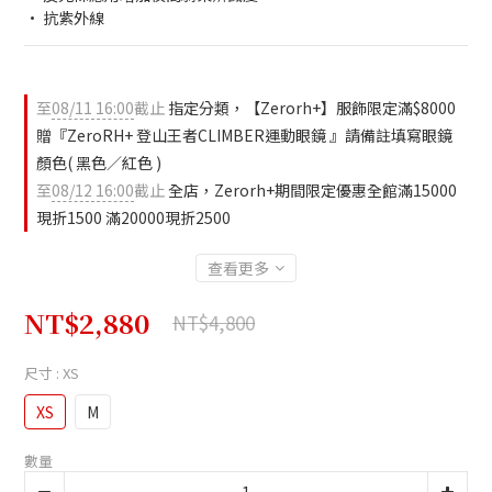
• 抗紫外線
至
08/11 16:00
截止
指定分類，【Zerorh+】服飾限定滿$8000
贈『ZeroRH+ 登山王者CLIMBER運動眼鏡 』請備註填寫眼鏡
顏色( 黑色／紅色 )
至
08/12 16:00
截止
全店，Zerorh+期間限定優惠全館滿15000
現折1500 滿20000現折2500
查看更多
NT$2,880
NT$4,800
尺寸
: XS
XS
M
數量