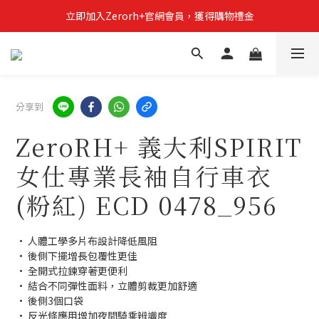
立即加入Zerorh+官網會員，獲得購物禮金
立即加入Zerorh+官網會員，獲得購物禮金
Zerorh+期間限定優惠全館滿15000折1500滿20000折2500
立即加入Zerorh+官網會員，獲得購物禮金
分享到
ZeroRH+ 義大利SPIRIT
女仕專業長袖自行車衣
(粉紅) ECD 0478_956
• 人體工學多片布設計降低風阻
• 後側下擺增長包覆性更佳
• 全開式拉鍊穿著更便利
• 結合不同彈性面料，立體剪裁更加舒適
• 後側3個口袋
• 反光條應用增加夜間騎乘辨識度