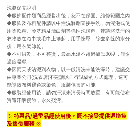
洗滌保養說明
◆服飾配件類商品經售出後，恕不在保固、維修範圍之內
◆服飾及布料配件請以中性洗滌劑直接手洗，勿浸泡或使
用柔軟精、冷洗精及漂白劑等強性洗潔劑。建議將洗淨的
衣物放在浴巾或毛巾上捲起，用手按壓，除去多餘的水分
後，用衣架晾乾。
◆不可烘乾，不可整燙，最高水溫不超過攝氏30度，請勿
過度曝曬。
◆因雨天或沾泥到衣物，以一般清洗未能洗淨時，建議交
由專業公司(洗衣店)不建議以自行試驗的方式處理，這可
能導致布料褪色或染色、服裝傷害的可能。
◆服裝經使用後，請勿汗漬未清長時間放置，有可能使布
質遭汗酸侵蝕，永久殘污。
※ 特惠品/過季品經使用後，概不接受提供退換貨
及售後服務 ※