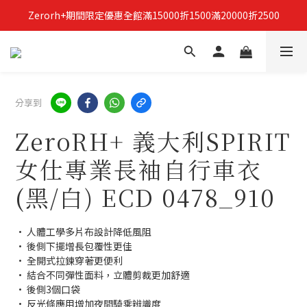
Zerorh+期間限定優惠全館滿15000折1500滿20000折2500
立即加入Zerorh+官網會員，獲得購物禮金
立即加入Zerorh+官網會員，獲得購物禮金
分享到
ZeroRH+ 義大利SPIRIT
女仕專業長袖自行車衣
(黑/白) ECD 0478_910
• 人體工學多片布設計降低風阻
• 後側下擺增長包覆性更佳
• 全開式拉鍊穿著更便利
• 結合不同彈性面料，立體剪裁更加舒適
• 後側3個口袋
• 反光條應用增加夜間騎乘辨識度