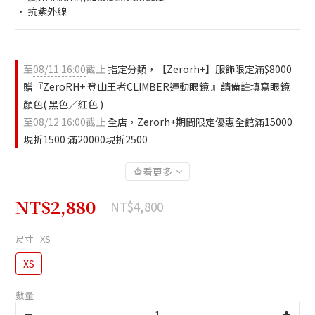
• 抗紫外線
至
08/11 16:00
截止
指定分類，【Zerorh+】服飾限定滿$8000
贈『ZeroRH+ 登山王者CLIMBER運動眼鏡 』請備註填寫眼鏡
顏色( 黑色／紅色 )
至
08/12 16:00
截止
全店，Zerorh+期間限定優惠全館滿15000
現折1500 滿20000現折2500
查看更多
NT$2,880
NT$4,800
尺寸
: XS
XS
數量