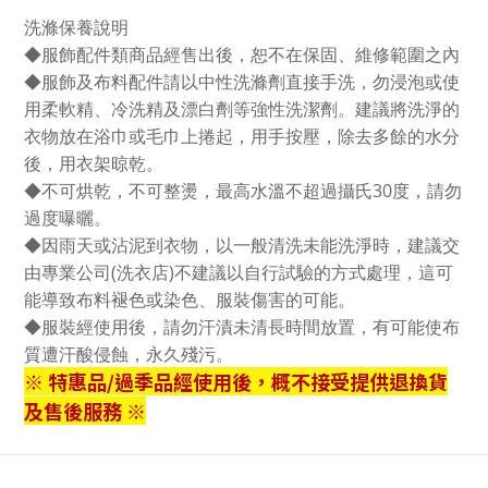
洗滌保養說明
◆服飾配件類商品經售出後，恕不在保固、維修範圍之內
◆服飾及布料配件請以中性洗滌劑直接手洗，勿浸泡或使
用柔軟精、冷洗精及漂白劑等強性洗潔劑。建議將洗淨的
衣物放在浴巾或毛巾上捲起，用手按壓，除去多餘的水分
後，用衣架晾乾。
◆不可烘乾，不可整燙，最高水溫不超過攝氏30度，請勿
過度曝曬。
◆因雨天或沾泥到衣物，以一般清洗未能洗淨時，建議交
由專業公司(洗衣店)不建議以自行試驗的方式處理，這可
能導致布料褪色或染色、服裝傷害的可能。
◆服裝經使用後，請勿汗漬未清長時間放置，有可能使布
質遭汗酸侵蝕，永久殘污。
※ 特惠品/過季品經使用後，概不接受提供退換貨
及售後服務 ※