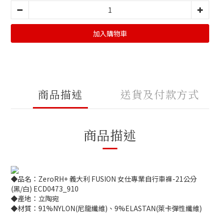
加入購物車
商品描述
送貨及付款方式
商品描述
◆品名：ZeroRH+ 義大利 FUSION 女仕專業自行車褲-21公分
(黑/白) ECD0473_910
◆產地：立陶宛
◆材質：91%NYLON(尼龍纖維)、9%ELASTAN(萊卡彈性纖維)