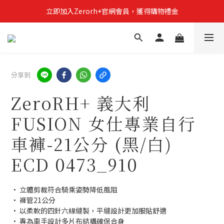
立即加入Zerorh+官網會員，獲得購物禮金
立即加入Zerorh+官網會員，獲得購物禮金
Zerorh+期間限定優惠全館滿15000折1500滿20000折2500
立即加入Zerorh+官網會員，獲得購物禮金
分享到
ZeroRH+ 義大利
FUSION 女仕專業自行
車褲-21公分 (黑/白)
ECD 0473_910
• 立體剪裁符合騎乘姿勢降低風阻
• 褲管21公分
• 以柔軟的四針六線縫製，平縫設計更加服貼舒適
• 專為車手設計多片布結構確保合身