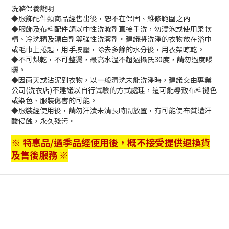
洗滌保養說明
◆服飾配件類商品經售出後，恕不在保固、維修範圍之內
◆服飾及布料配件請以中性洗滌劑直接手洗，勿浸泡或使用柔軟
精、冷洗精及漂白劑等強性洗潔劑。建議將洗淨的衣物放在浴巾
或毛巾上捲起，用手按壓，除去多餘的水分後，用衣架晾乾。
◆不可烘乾，不可整燙，最高水溫不超過攝氏30度，請勿過度曝
曬。
◆因雨天或沾泥到衣物，以一般清洗未能洗淨時，建議交由專業
公司(洗衣店)不建議以自行試驗的方式處理，這可能導致布料褪色
或染色、服裝傷害的可能。
◆服裝經使用後，請勿汗漬未清長時間放置，有可能使布質遭汗
酸侵蝕，永久殘污。
※ 特惠品/過季品經使用後，概不接受提供退換貨
及售後服務 ※