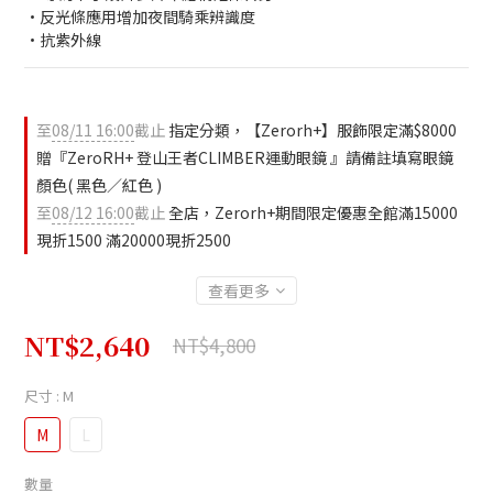
•反光條應用增加夜間騎乘辨識度
•抗紫外線
至
08/11 16:00
截止
指定分類，【Zerorh+】服飾限定滿$8000
贈『ZeroRH+ 登山王者CLIMBER運動眼鏡 』請備註填寫眼鏡
顏色( 黑色／紅色 )
至
08/12 16:00
截止
全店，Zerorh+期間限定優惠全館滿15000
現折1500 滿20000現折2500
查看更多
NT$2,640
NT$4,800
尺寸
: M
M
L
數量