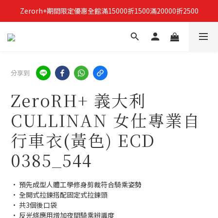
Zerorh+期間限定優惠全館滿15000折1500滿20000折2500
立即加入Zerorh+官網會員，獲得購物禮金
立即加入Zerorh+官網會員，獲得購物禮金
分享到
ZeroRH+ 義大利
CULLINAN 女仕專業自
行車衣(黃色) ECD
0385_544
• 預先成型人體工學修身剪裁符合騎乘姿勢
• 全開式拉鍊搭配固定式拉鍊頭
• 共3個後口袋
• 反光條應用增加夜間騎乘辨識度