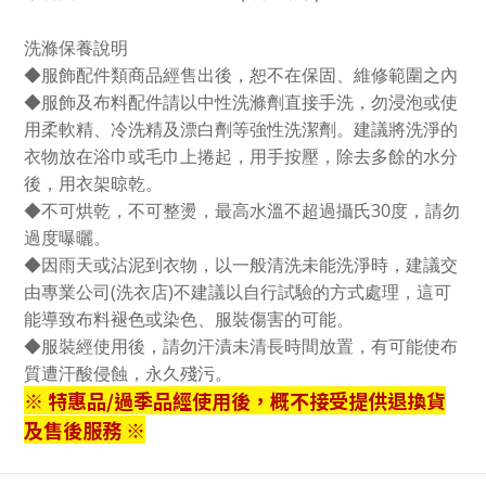
洗滌保養說明
◆服飾配件類商品經售出後，恕不在保固、維修範圍之內
◆服飾及布料配件請以中性洗滌劑直接手洗，勿浸泡或使
用柔軟精、冷洗精及漂白劑等強性洗潔劑。建議將洗淨的
衣物放在浴巾或毛巾上捲起，用手按壓，除去多餘的水分
後，用衣架晾乾。
◆不可烘乾，不可整燙，最高水溫不超過攝氏30度，請勿
過度曝曬。
◆因雨天或沾泥到衣物，以一般清洗未能洗淨時，建議交
由專業公司(洗衣店)不建議以自行試驗的方式處理，這可
能導致布料褪色或染色、服裝傷害的可能。
◆服裝經使用後，請勿汗漬未清長時間放置，有可能使布
質遭汗酸侵蝕，永久殘污。
※ 特惠品/過季品經使用後，概不接受提供退換貨
及售後服務 ※