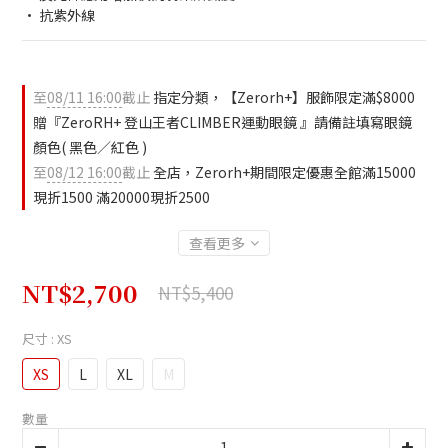
• 抗紫外線
至
08/11 16:00
截止
指定分類，【Zerorh+】服飾限定滿$8000
贈『ZeroRH+ 登山王者CLIMBER運動眼鏡 』請備註填寫眼鏡
顏色( 黑色／紅色 )
至
08/12 16:00
截止
全店，Zerorh+期間限定優惠全館滿15000
現折1500 滿20000現折2500
查看更多
NT$2,700
NT$5,400
尺寸
: XS
XS
L
XL
M
數量